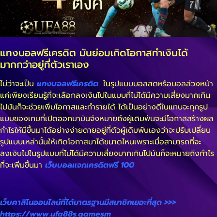
แทงบอลฟรีเครดิต มันย่อมเกิดโอกาสทำเงินได้
มากกว่าอยู่ที่ตัวเราเอง
ไม่ว่าจะเป็น
แทงบอลฟรีเครดิต
ในรูปแบบบอลสดหรือบอลล่วงหน้า
แค่เพียงเรียนรู้ที่จะเลือกลงเงินไปในแบบที่ไม่ได้มีความเสี่ยงมากเกิน
ไปมันก็จะช่วยเพิ่มโอกาสและทำรายได้ ได้เป็นอย่างดีในแทบจะทุกรูป
แบบของเกมที่เปิดออกมามันจึงหมายถึงผู้เดิมพันจะมีโอกาสสร้างผล
กำไรให้มีขึ้นมาได้อย่างง่ายดายอยู่ที่ตัวผู้เดิมพันเองว่าจะปรับเปลี่ยน
รูปแบบเหล่านั้นให้เกิดโอกาสมาได้ขนาดไหนเพราะเมื่อสามารถที่จะ
ลงเงินไปในรูปแบบที่ไม่ได้มีความเสี่ยงมากเกินไปมันก็จะหมายถึงกำไร
ที่จะเพิ่มขึ้นมา
เว็บบอลแจกเครดิตฟรี 100
เว็บคาสิโนออนไลน์ที่ได้มาตรฐานมีสมาชิกเยอะที่สุด >>>
https://www.ufa88s.gamesm