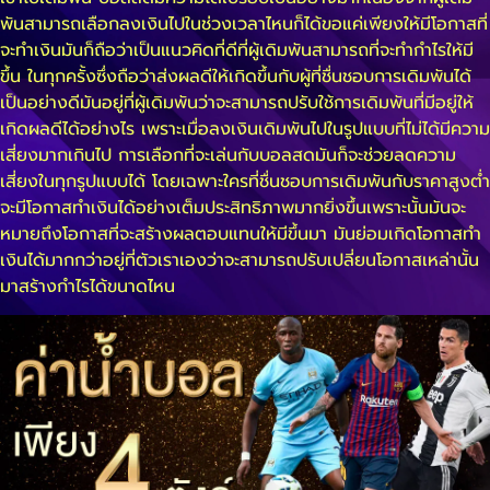
พันสามารถเลือกลงเงินไปในช่วงเวลาไหนก็ได้ขอแค่เพียงให้มีโอกาสที่
จะทำเงินมันก็ถือว่าเป็นแนวคิดที่ดีที่ผู้เดิมพันสามารถที่จะทำกำไรให้มี
ขึ้น ในทุกครั้งซึ่งถือว่าส่งผลดีให้เกิดขึ้นกับผู้ที่ชื่นชอบการเดิมพันได้
เป็นอย่างดีมันอยู่ที่ผู้เดิมพันว่าจะสามารถปรับใช้การเดิมพันที่มีอยู่ให้
เกิดผลดีได้อย่างไร เพราะเมื่อลงเงินเดิมพันไปในรูปแบบที่ไม่ได้มีความ
เสี่ยงมากเกินไป การเลือกที่จะเล่นกับบอลสดมันก็จะช่วยลดความ
เสี่ยงในทุกรูปแบบได้ โดยเฉพาะใครที่ชื่นชอบการเดิมพันกับราคาสูงต่ำ
จะมีโอกาสทำเงินได้อย่างเต็มประสิทธิภาพมากยิ่งขึ้นเพราะนั้นมันจะ
หมายถึงโอกาสที่จะสร้างผลตอบแทนให้มีขึ้นมา มันย่อมเกิดโอกาสทำ
เงินได้มากกว่าอยู่ที่ตัวเราเองว่าจะสามารถปรับเปลี่ยนโอกาสเหล่านั้น
มาสร้างกำไรได้ขนาดไหน