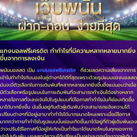
แทงบอลฟรีเครดิต ทำกำไรที่มีความหลากหลายมากยิ่ง
ขึ้นจากการลงเงิน
พนันบอลสด เป็น
แทงบอลฟรีเครดิต
ที่ช่วยลดความเสี่ยงจากการ
เข้าไปทำกำไรกับบอลในคู่ต่างๆได้ดีที่สุดเพราะด้วยรูปแบบของบอลสด
มันจะมีตัวเลือกในการเดิมพันที่หลากหลายมากยิ่งขึ้นซึ่งแน่นอนว่าเมื่อ
มีตัวเลือกหรือรูปแบบในการเดิมพันที่จะสามารถทำเงินได้อย่างหลาก
หลายโอกาสที่จะลงเงินไปในรูปแบบที่มีโอกาสทำกำไรมันก็ย่อมเกิดขึ้น
มาได้มากยิ่งขึ้น มันขึ้นอยู่กับตัวผู้เดิมพันว่าจะสามารถแจ้งความได้
เปรียบต่างๆที่มีอยู่เอามาทำกำไรได้มากขนาดไหนเพราะเมื่อมีโอกาส
มากกว่าการทำกำไรในรูปแบบนั้นย่อมเกิดขึ้นมาได้อยู่ที่ตัวผู้เดิมพันเอง
ว่าจะปรับใช้โอกาสที่มีอยู่ให้เกิดเป็นกำไรมาได้ขนาดไหนในทุกของการ
เข้าไปเดิมพัน บอลสดมีความได้เปรียบเป็นอย่างมากเนื่องจากผู้เดิม