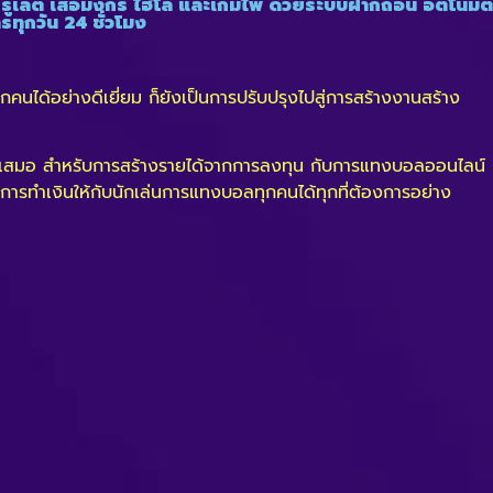
 รูเล็ต เสือมังกร ไฮโล และเกมไพ่ ด้วยระบบฝากถอน อัตโนมัติ
ทุกวัน 24 ชั่วโมง
คนได้อย่างดีเยี่ยม ก็ยังเป็นการปรับปรุงไปสู่การสร้างงานสร้าง
ม่ำเสมอ สำหรับการสร้างรายได้จากการลงทุน กับการแทงบอลออนไลน์
ับการทำเงินให้กับนักเล่นการแทงบอลทุกคนได้ทุกที่ต้องการอย่าง