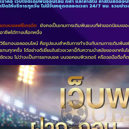
เราคือ เว็บไซต์เดิมพันออนไลน์ กีฬา และคาสิโน คาสิโนสดออน
เปิดให้บริการทุกวัน ไม่มีวันหยุดตลอดเวลา 24/7 ชม. รวมข่
แทงบอลฟรีเครดิต
ยังคงเป็นเกมการเดิมพันแบบกีฬายอดนิยมเยอะที่สุ
อาชีพได้ทางเลือกหนึ่ง
วิธีแทงบอลออนไลน์ คือรูปแบบสำหรับการทำเงินกับเกมการเดิมพันช
แทบทุกครั้ง ได้อย่างดีเยี่ยมในช่วงเวลานี้กับความนำสมัยของเทคโนโล
ชัดเจน ไม่ว่าจะเป็นการแทงบอล บนจอคอมพิวเตอร์ หรือจอมือถือก็ตา