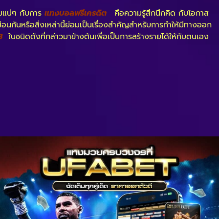
ยมแน่ๆ กับการ
แทงบอลฟรีเครดิต
คือความรู้สึกนึกคิด กับโอกาส
ือนกันหรือสิ่งเหล่านี้ย่อมเป็นเรื่องสำคัญสำหรับการทำให้มีทางออก
3
ในชนิดดังที่กล่าวมาข้างต้นเพื่อเป็นการสร้างรายได้ให้กับตนเอง