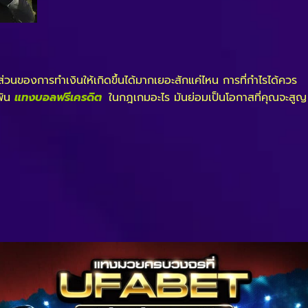
ส่วนของการทำเงินให้เกิดขึ้นได้มากเยอะสักแค่ไหน การที่กำไรได้ควร
มพัน
แทงบอลฟรีเครดิต
ในกฎเกมอะไร มันย่อมเป็นโอกาสที่คุณจะสูญ