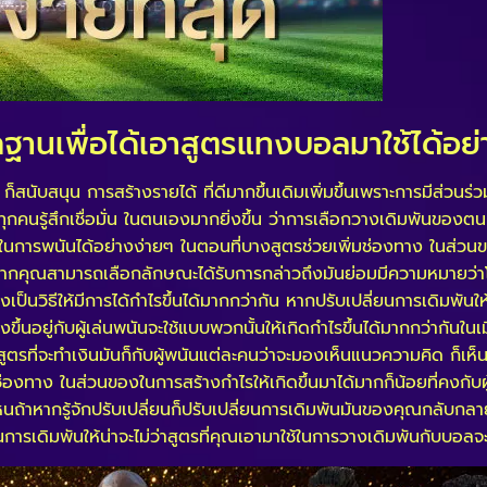
านเพื่อได้เอาสูตรแทงบอลมาใช้ได้อย่
น ก็สนับสนุน การสร้างรายได้ ที่ดีมากขึ้นเดิมเพิ่มขึ้นเพราะการมีส่วน
ทุกคนรู้สึกเชื่อมั่น ในตนเองมากยิ่งขึ้น ว่าการเลือกวางเดิมพันของ
การพนันได้อย่างง่ายๆ ในตอนที่บางสูตรช่วยเพิ่มช่องทาง ในส่วนขอ
หากคุณสามารถเลือกลักษณะได้รับการกล่าวถึงมันย่อมมีความหมายว่าโอ
งเป็นวิธีให้มีการได้กำไรขึ้นได้มากกว่ากัน หากปรับเปลี่ยนการเดิมพั
งขึ้นอยู่กับผู้เล่นพนันจะใช้แบบพวกนั้นให้เกิดกำไรขึ้นได้มากกว่ากั
ูตรที่จะทำเงินมันก็กับผู้พนันแต่ละคนว่าจะมองเห็นแนวความคิด ก็เห็น
่องทาง ในส่วนของในการสร้างกำไรให้เกิดขึ้นมาได้มากก็น้อยที่คงกับ
นถ้าหากรู้จักปรับเปลี่ยนก็ปรับเปลี่ยนการเดิมพันมันของคุณกลับกลา
ี่ยนการเดิมพันให้น่าจะไม่ว่าสูตรที่คุณเอามาใช้ในการวางเดิมพันกับบอล