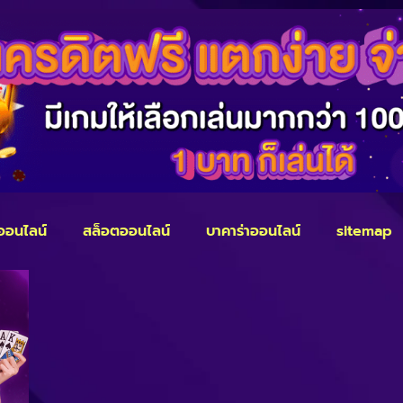
ออนไลน์
สล็อตออนไลน์
บาคาร่าออนไลน์
sitemap