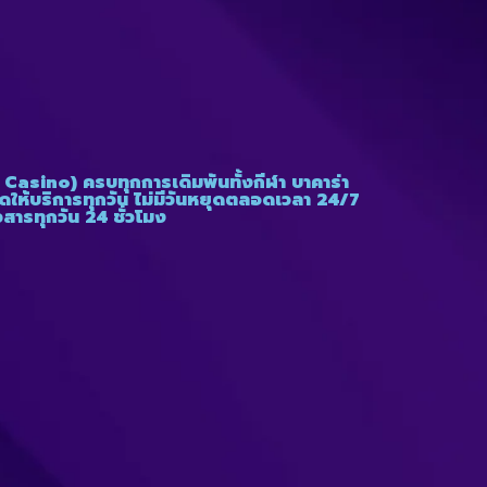
 Casino) ครบทุกการเดิมพันทั้งกีฬา บาคาร่า
ดให้บริการทุกวัน ไม่มีวันหยุดตลอดเวลา 24/7
ารทุกวัน 24 ชั่วโมง