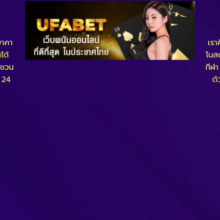
บาคา
เรา
ได้
โนส
 ชวน
กีฬา
ด 24
ด้