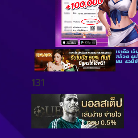
เราคือ เว
สล็อต รูเ
ชม. รวมข
131