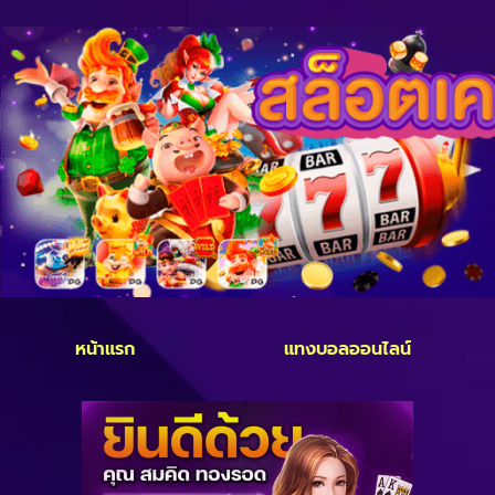
หน้าแรก
แทงบอลออนไลน์