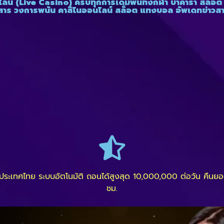
ไลน์ (Live Casino) ครบทุกการเดิมพันทั้งกีฬา บาคาร่า สล็อต
าวสาร วงการพนัน คาสิโนออนไลน์ สล็อต แทงบอล อัพเดทข่าวสาร
ของประเทศไทย ระบบอัตโนมัติ ถอนได้สูงสุด 10,000,000 ต่อวัน คืนยอ
ชม.