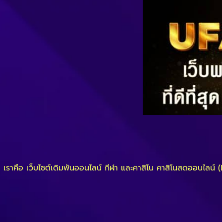
เราคือ เว็บไซต์เดิมพันออนไลน์ กีฬา และคาสิโน คาสิโนสดออนไลน์ (