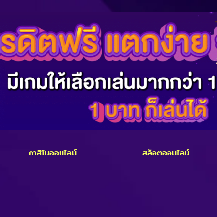
คาสิโนออนไลน์
สล็อตออนไลน์