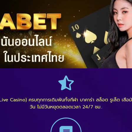
Live Casino) ครบทุกการเดิมพันทั้งกีฬา บาคาร่า สล็อต รูเล็ต เสือ
วัน ไม่มีวันหยุดตลอดเวลา 24/7 ชม..