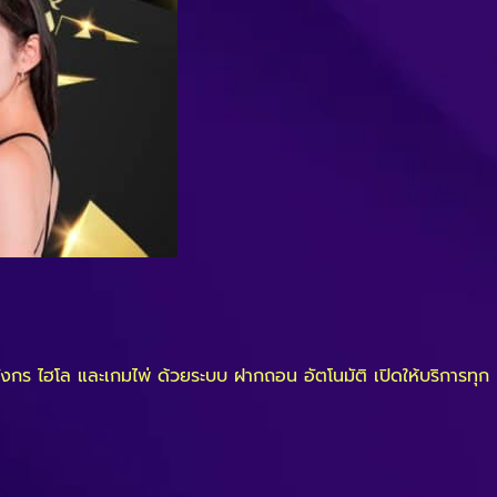
มังกร ไฮโล และเกมไพ่ ด้วยระบบ ฝากถอน อัตโนมัติ เปิดให้บริการทุก