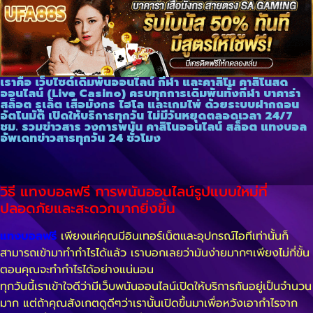
เราคือ เว็บไซต์เดิมพันออนไลน์ กีฬา และคาสิโน คาสิโนสด
ออนไลน์ (Live Casino) ครบทุกการเดิมพันทั้งกีฬา บาคาร่า
สล็อต รูเล็ต เสือมังกร ไฮโล และเกมไพ่ ด้วยระบบฝากถอน
อัตโนมัติ เปิดให้บริการทุกวัน ไม่มีวันหยุดตลอดเวลา 24/7
ชม. รวมข่าวสาร วงการพนัน คาสิโนออนไลน์ สล็อต แทงบอล
อัพเดทข่าวสารทุกวัน 24 ชั่วโมง
วิธี แทงบอลฟรี การพนันออนไลน์รูปแบบใหม่ที่
ปลอดภัยและสะดวกมากยิ่งขึ้น
แทงบอลฟรี
เพียงแค่คุณมีอินเทอร์เน็ตและอุปกรณ์ไอทีเท่านั้นก็
สามารถเข้ามาทำกำไรได้แล้ว เราบอกเลยว่ามันง่ายมากๆเพียงไม่กี่ขั้น
ตอนคุณจะทำกำไรได้อย่างแน่นอน
ทุกวันนี้เราเข้าใจดีว่ามีเว็บพนันออนไลน์เปิดให้บริการกันอยู่เป็นจำนวน
มาก แต่ถ้าคุณสังเกตดูดีๆว่าเรานั้นเปิดขึ้นมาเพื่อหวังเอากำไรจาก