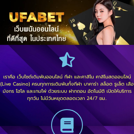
เราคือ เว็บไซต์เดิมพันออนไลน์ กีฬา และคาสิโน คาสิโนสดออนไลน์
(Live Casino) ครบทุกการเดิมพันทั้งกีฬา บาคาร่า สล็อต รูเล็ต เสือ
มังกร ไฮโล และเกมไพ่ ด้วยระบบ ฝากถอน อัตโนมัติ เปิดให้บริการ
ทุกวัน ไม่มีวันหยุดตลอดเวลา 24/7 ชม..