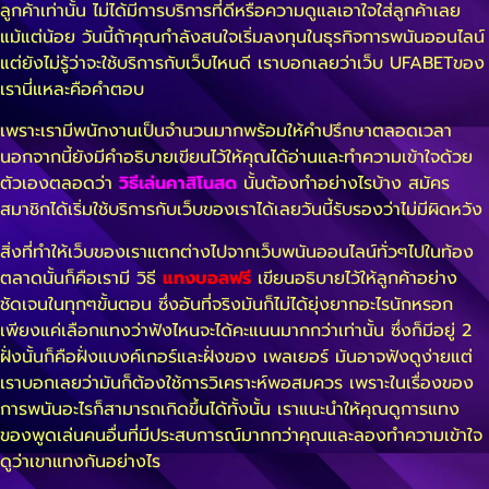
ลูกค้าเท่านั้น ไม่ได้มีการบริการที่ดีหรือความดูแลเอาใจใส่ลูกค้าเลย
แม้แต่น้อย วันนี้ถ้าคุณกำลังสนใจเริ่มลงทุนในธุรกิจการพนันออนไลน์
แต่ยังไม่รู้ว่าจะใช้บริการกับเว็บไหนดี เราบอกเลยว่าเว็บ UFABETของ
เรานี่แหละคือคำตอบ
เพราะเรามีพนักงานเป็นจำนวนมากพร้อมให้คำปรึกษาตลอดเวลา
นอกจากนี้ยังมีคำอธิบายเขียนไว้ให้คุณได้อ่านและทำความเข้าใจด้วย
ตัวเองตลอดว่า
วิธีเล่นคาสิโนสด
นั้นต้องทำอย่างไรบ้าง สมัคร
สมาชิกได้เริ่มใช้บริการกับเว็บของเราได้เลยวันนี้รับรองว่าไม่มีผิดหวัง
สิ่งที่ทำให้เว็บของเราแตกต่างไปจากเว็บพนันออนไลน์ทั่วๆไปในท้อง
ตลาดนั้นก็คือเรามี วิธี
แทงบอลฟรี
เขียนอธิบายไว้ให้ลูกค้าอย่าง
ชัดเจนในทุกๆขั้นตอน ซึ่งอันที่จริงมันก็ไม่ได้ยุ่งยากอะไรนักหรอก
เพียงแค่เลือกแทงว่าฟังไหนจะได้คะแนนมากกว่าเท่านั้น ซึ่งก็มีอยู่ 2
ฝั่งนั้นก็คือฝั่งแบงค์เกอร์และฝั่งของ เพลเยอร์ มันอาจฟังดูง่ายแต่
เราบอกเลยว่ามันก็ต้องใช้การวิเคราะห์พอสมควร เพราะในเรื่องของ
การพนันอะไรก็สามารถเกิดขึ้นได้ทั้งนั้น เราแนะนำให้คุณดูการแทง
ของพูดเล่นคนอื่นที่มีประสบการณ์มากกว่าคุณและลองทำความเข้าใจ
ดูว่าเขาแทงกันอย่างไร