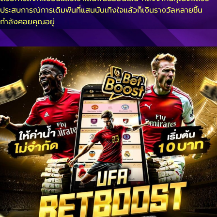
ประสบการณ์การเดิมพันที่แสนบันเทิงใจแล้วก็เงินรางวัลหลายชิ้น
กำลังคอยคุณอยู่