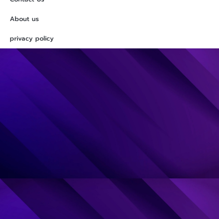
About us
privacy policy