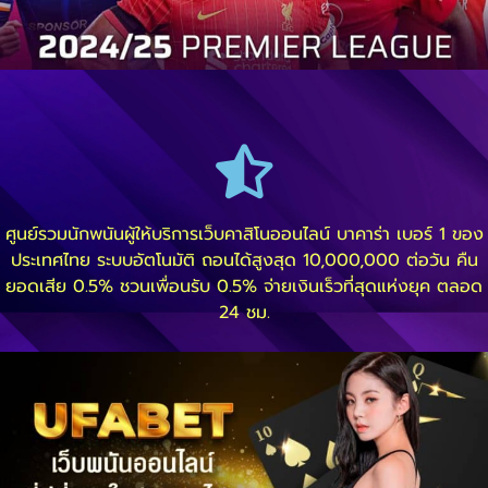
ศูนย์รวมนักพนันผู้ให้บริการเว็บคาสิโนออนไลน์ บาคาร่า เบอร์ 1 ของ
ประเทศไทย ระบบอัตโนมัติ ถอนได้สูงสุด 10,000,000 ต่อวัน คืน
ยอดเสีย 0.5% ชวนเพื่อนรับ 0.5% จ่ายเงินเร็วที่สุดแห่งยุค ตลอด
24 ชม.