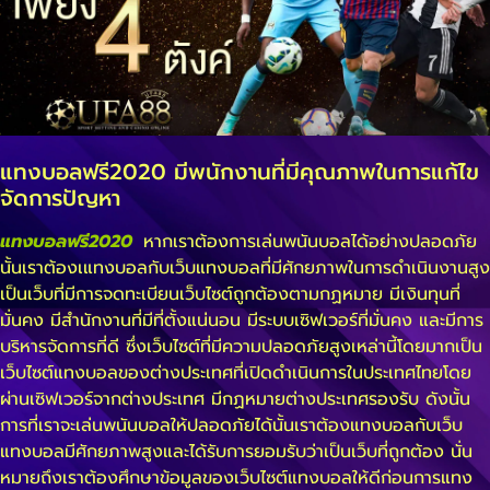
แทงบอลฟรี2020 มีพนักงานที่มีคุณภาพในการแก้ไข
จัดการปัญหา
แทงบอลฟรี2020
หากเราต้องการเล่นพนันบอลได้อย่างปลอดภัย
นั้นเราต้องเแทงบอลกับเว็บแทงบอลที่มีศักยภาพในการดำเนินงานสูง
เป็นเว็บที่มีการจดทะเบียนเว็บไซต์ถูกต้องตามกฏหมาย มีเงินทุนที่
มั่นคง มีสำนักงานที่มีที่ตั้งแน่นอน มีระบบเซิฟเวอร์ที่มั่นคง และมีการ
บริหารจัดการที่ดี ซึ่งเว็บไซต์ที่มีความปลอดภัยสูงเหล่านี้โดยมากเป็น
เว็บไซต์แทงบอลของต่างประเทศที่เปิดดำเนินการในประเทศไทยโดย
ผ่านเซิฟเวอร์จากต่างประเทศ มีกฏหมายต่างประเทศรองรับ ดังนั้น
การที่เราจะเล่นพนันบอลให้ปลอดภัยได้นั้นเราต้องแทงบอลกับเว็บ
แทงบอลมีศักยภาพสูงและได้รับการยอมรับว่าเป็นเว็บที่ถูกต้อง นั่น
หมายถึงเราต้องศึกษาข้อมูลของเว็บไซต์แทงบอลให้ดีก่อนการแทง