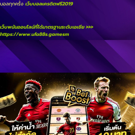
บอลทุกครั้ง
เว็บบอลเครดิตฟรี2019
เว็บพนันออนไลน์ที่ได้มาตรฐานระดับเอเชีย >>>
https://www.ufa88s.gamesm