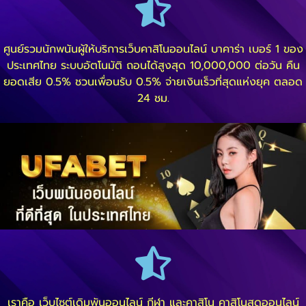
ศูนย์รวมนักพนันผู้ให้บริการเว็บคาสิโนออนไลน์ บาคาร่า เบอร์ 1 ของ
ประเทศไทย ระบบอัตโนมัติ ถอนได้สูงสุด 10,000,000 ต่อวัน คืน
ยอดเสีย 0.5% ชวนเพื่อนรับ 0.5% จ่ายเงินเร็วที่สุดแห่งยุค ตลอด
24 ชม.
เราคือ เว็บไซต์เดิมพันออนไลน์ กีฬา และคาสิโน คาสิโนสดออนไลน์