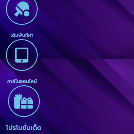
เดิมพันกีฬา
คาสิโนออนไลน์
โปรโมชั่นเด็ด