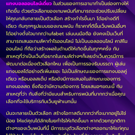
แทงบอลออนไลน์เดี่ยว
ในส่วนของการเอามาทำเป็นช่องทางให้
เกิดขึ้น ด้วยตัวเลือกของเกมพนันที่สามารถจะช่วยปรับเปลี่ยน
ให้คุณกลับกลายเป็นตัวเลือก สร้างกำไรขึ้นมา ได้อย่างดีที
เดียว กับทุกๆรูปแบบของเกมพนัน ก็ราคาที่ดีขึ้นเว็บพนันอื่นๆ
ได้อย่างตั้งใจมากกว่าufabet เล่นบนมือถือ ยังคงเป็นเว็บที่
สามารถเสนอเกมส์หากำไรออนไลน์ ไม่เป็นบอลออนไลน์ คาสิโน
ออนไลน์ ที่ถือว่าสร้างผลในด้านดีให้เกิดขึ้นในทุกๆครั้ง กับ
สาเหตุที่ว่าเป็นเว็บที่อยากในเกมส์ต่างๆก็เลยจำเว็บควรมีการ
พัฒนาต่อเนื่องตัวเลือกไหน เพื่อเป็นการรองรับบรรดา ผู้เล่น
แทงบอลได้อย่างดีเพิ่มเยอะ ไม่เป็นลักษณะของการแทงบอลคู่
เดียว หรือบอลสเต็ป หรือยังมีการเสนอในลักษณะของการ
แทงบอลสด ซึ่งถือว่ามีความต้องการ โดยเสมอๆขณะนี้ กับ
สาเหตุที่ว่า กับสิ่งที่ว่ามีแบบสำหรับการพนันที่มากกว่าเมื่อคุณ
เลือกที่จะใช้บริการกับเว็บยูฟ่าเบทนั้น
มันจะกลายเป็นตัวเลือก สร้างโอกาสดีมากกว่าที่จะมากอยู่ไม่ใช่
น้อย ให้แด่คุณได้ลักขโมยกำไรให้เกิดขึ้นมา หากด้วยกฎกติกา
ต่างๆของเว็บพนันที่นี้ มีการระบุตัวเลือกต่างๆออกมาให้แก่คุณ