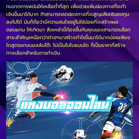
ทบจากการพนันให้เหลือต่ำที่สุด เพื่อช่วยเพิ่มช่องทางที่จะทำ
เงินขึ้นมาได้มาก ถ้าสามารถลดช่องทางที่จะสูญเสียเงินลงทุน
ลงไปได้ มันก็ถือว่ามีความสนใจอยู่ไม่ใช่น้อยที่จะสร้างผล
ตอบแทน ให้เกิดมา สิ่งเหล่านี้ต้องขึ้นกับคุณเองสามารถเลือก
สาระสำคัญเหนือกว่าต่างๆมาสร้างกำไรขึ้นมาได้มากน้อยเพียง
ใดสูตรแทงบอลล้มโต๊ะ ไม่เป็นไปในแบบใด ก็เป็นราคาที่สร้าง
ทางเลือกสำหรับการทำเงิน