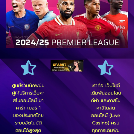
ศูนย์รวมนักพนัน
เราคือ เว็บไซต์
ผู้ให้บริการเว็บคา
เดิมพันออนไลน์
สิโนออนไลน์ บา
กีฬา และคาสิโน
คาร่า เบอร์ 1
คาสิโนสด
ของประเทศไทย
ออนไลน์ (Live
ระบบอัตโนมัติ
Casino) ครบ
ถอนได้สูงสุด
ทุกการเดิมพัน