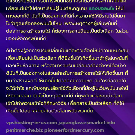
ได้ใช้ประโยชน์สำหรับการพนันที่ชัด ใครที่ต้องการจะทำเงินก็แค่
เพียงแต่เข้าไปศึกษาเรียนรู้ในแต่ละกฎเกม
แทงบอลufa
ให้มี
ทางออกที่ดี มันก็เป็นช่องทางที่ดีที่จะเอามาใช้ให้มีรายได้ขึ้นมา
ไม่ว่าคุณเลือกลงพนันไปไหน เพราะเหตุต่างๆผู้เล่นพนันที่
ต้องการจะสร้างรายได้ ก็ต้องการจะเปลี่ยนเป็นตัวเลือก ในส่วน
ของเพื่อการพนันที่ดี
ก็น่าต้องรู้จักการปรับเปลี่ยนในแต่ละตัวเลือกให้มีความเหมาะสม
เพื่อเปลี่ยนไปเป็นตัวเลือก ที่ดียิ่งขึ้นให้เกิดขึ้นมาถ้าผู้เล่นพนันที่
มองเห็นช่องทาง หรือสามารถปรับเปลี่ยนอย่างต่างๆได้อย่าง
ดีมันก็เป็นช่องทางในส่วนสำหรับการสร้างรายได้ให้เกิดขึ้นมา ที่
นับว่าสร้างผลดี ให้เกิดขึ้นได้อย่างมีความชัด กับใครที่อยากได้
จะได้กำไร แค่เพียงคุณเลือกใช้ตัวเลือกที่มีอยู่ในเว็บพนันเหล่านี้
ให้มีทางออก มันก็เป็นกฎกติกาที่ดี ที่ผู้พนันแต่ละคนน่าต้อง
เข้าไปทำความเข้าใจก็ศึกษาวิจัย เพื่อกลายเป็นตัวเลือก ที่ดีให้
เกิดขึ้นได้อย่างง่ายๆในตัวเลือกพนันพวกนั้น
vpshosting-in-us.com
japanglassesmarket.info
petitmarche.biz
pioneerfordmercury.com