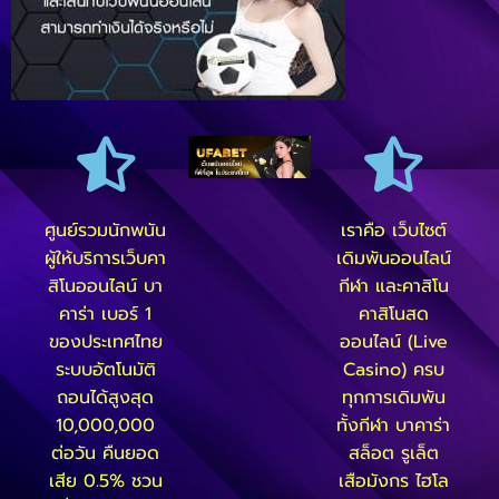
ศูนย์รวมนักพนัน
เราคือ เว็บไซต์
ผู้ให้บริการเว็บคา
เดิมพันออนไลน์
สิโนออนไลน์ บา
กีฬา และคาสิโน
คาร่า เบอร์ 1
คาสิโนสด
ของประเทศไทย
ออนไลน์ (Live
ระบบอัตโนมัติ
Casino) ครบ
ถอนได้สูงสุด
ทุกการเดิมพัน
10,000,000
ทั้งกีฬา บาคาร่า
ต่อวัน คืนยอด
สล็อต รูเล็ต
เสีย 0.5% ชวน
เสือมังกร ไฮโล