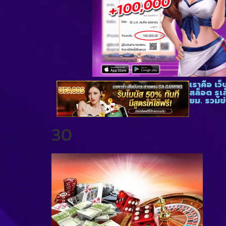
เราคือ เว
สล็อต รูเ
ชม. รวมข
30