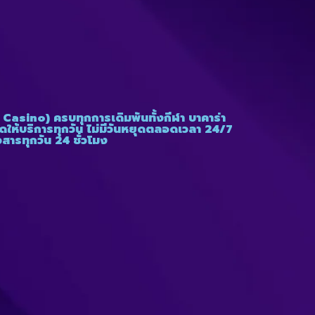
 Casino) ครบทุกการเดิมพันทั้งกีฬา บาคาร่า
ดให้บริการทุกวัน ไม่มีวันหยุดตลอดเวลา 24/7
ารทุกวัน 24 ชั่วโมง