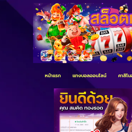
หน้าแรก
แทงบอลออนไลน์
คาสิโน