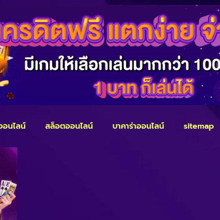
ออนไลน์
สล็อตออนไลน์
บาคาร่าออนไลน์
sitemap