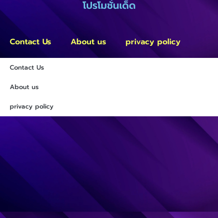
โปรโมชั่นเด็ด
Contact Us
About us
privacy policy
Contact Us
About us
privacy policy