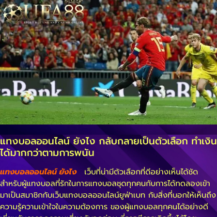
แทงบอลออนไลน์ ยังไง กลับกลายเป็นตัวเลือก ทำเงิน
ได้มากกว่าตามการพนัน
แทงบอลออนไลน์ ยังไง
เว็บที่น่ามีตัวเลือกที่ดีอย่างเห็นได้ชัด
สำหรับผู้แทงบอลที่รักในการแทงบอลชุดทุกคนกับการได้ทดลองเข้า
มาเป็นสมาชิกกับเว็บแทงบอลออนไลน์ยูฟ่าเบท กับสิ่งที่บอกให้เห็นถึง
ความรู้ความเข้าใจในความต้องการ ของผู้แทงบอลทุกคนได้อย่างดี