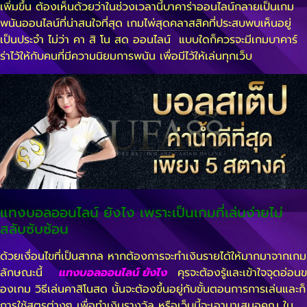
เพิ่มขึ้น ต้องเห็นด้วยว่าในช่วงเวลานี้บาคาร่าออนไลน์กลายเป็นเกม
พนันออนไลน์ที่น่าสนใจที่สุด เกมไพ่สุดคลาสสิคที่ประสบพบเห็นอยู่
เป็นประจำ ไม่ว่า คา สิ โน สด ออนไลน์ แบบใดก็ควรจะมีเกมบาคาร์
ร่าไว้ให้กับคนที่มีความนิยมการพนัน เพื่อมีไว้ให้เล่นทุกเว็บ
แทงบอลออนไลน์ ยังไง เพราะเป็นเกมที่เล่นง่ายไม่
สลับซับซ้อน
ด้วยเงื่อนไขที่เป็นสากล หากต้องการจะทำเงินรายได้ให้มากมาจากเกม
ลักษณะนี้
แทงบอลออนไลน์ ยังไง
คุรจะต้องรู้และเข้าใจจุดอ่อนข
องเกม วิธีเล่นคาสิโนสด นั้นจะต้องขึ้นอยู่กับขั้นตอนการการเล่นและก็
การใช้สูตรต่างๆ เพื่อทำเงินรางวัล หรือเว็บนี้จะเอามาเสนอคุณ ใน