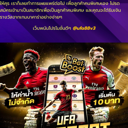
ให้คุร เราก็เลยทำการเผยแพร่ต่อไป เพื่อลูกค้าคนพิเศษเอง โปรด
สมัครเข้ามาเป็นสมาชิกเพื่อเป็นลูกค้าคนพิเศษ และคุณจะได้รับเงิน
รางวัลจากเกมบาคาร่าอย่างง่ายๆ
เว็บพนันโปรโมชั่นดีๆ
@ufa88v3