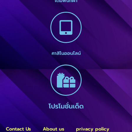
เดิมพันกีฬา
คาสิโนออนไลน์
โปรโมชั่นเด็ด
Contact Us
About us
privacy policy