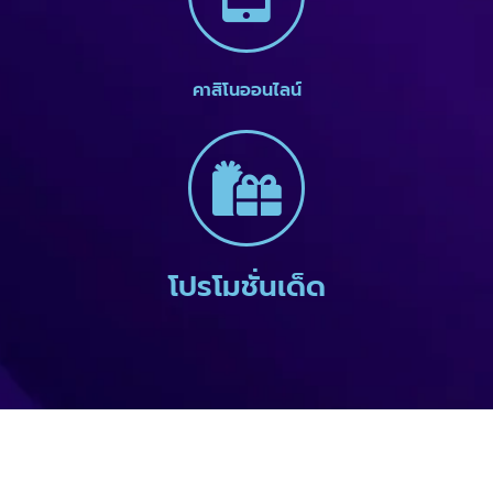
คาสิโนออนไลน์
โปรโมชั่นเด็ด