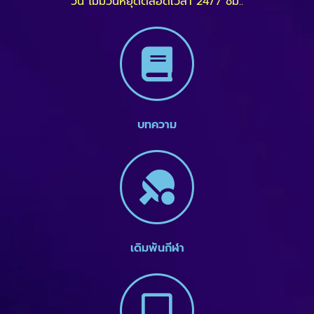
วัน ไม่มีวันหยุดตลอดเวลา 24/7 ชม..
บทความ
เดิมพันกีฬา