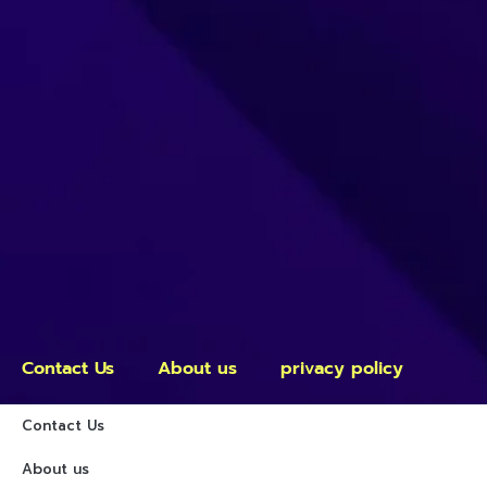
Contact Us
About us
privacy policy
Contact Us
About us