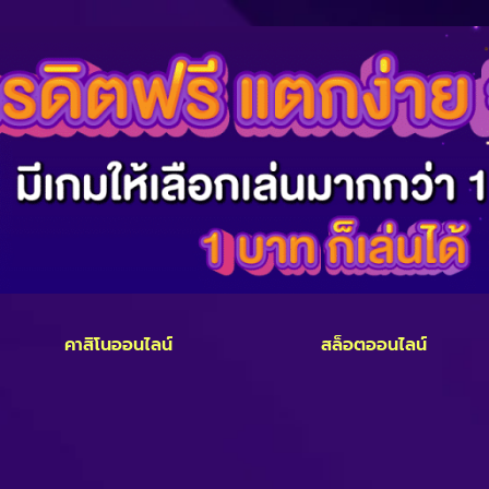
คาสิโนออนไลน์
สล็อตออนไลน์