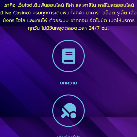
เราคือ เว็บไซต์เดิมพันออนไลน์ กีฬา และคาสิโน คาสิโนสดออนไลน์
(Live Casino) ครบทุกการเดิมพันทั้งกีฬา บาคาร่า สล็อต รูเล็ต เสือ
มังกร ไฮโล และเกมไพ่ ด้วยระบบ ฝากถอน อัตโนมัติ เปิดให้บริการ
ทุกวัน ไม่มีวันหยุดตลอดเวลา 24/7 ชม..
บทความ