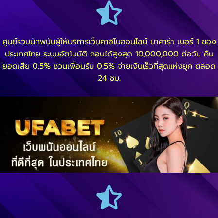
ศูนย์รวมนักพนันผู้ให้บริการเว็บคาสิโนออนไลน์ บาคาร่า เบอร์ 1 ของ
ประเทศไทย ระบบอัตโนมัติ ถอนได้สูงสุด 10,000,000 ต่อวัน คืน
ยอดเสีย 0.5% ชวนเพื่อนรับ 0.5% จ่ายเงินเร็วที่สุดแห่งยุค ตลอด
24 ชม.