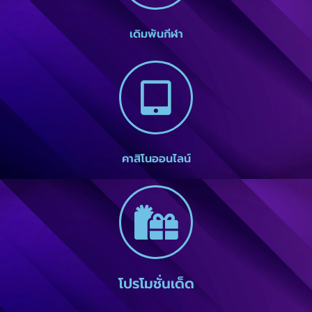
เดิมพันกีฬา
คาสิโนออนไลน์
โปรโมชั่นเด็ด