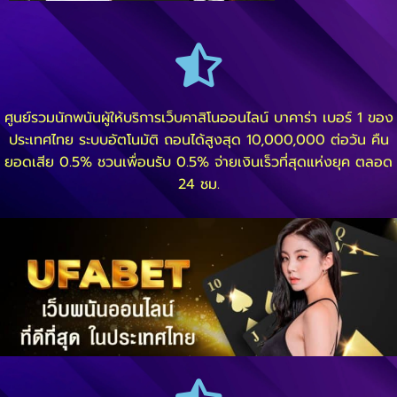
ศูนย์รวมนักพนันผู้ให้บริการเว็บคาสิโนออนไลน์ บาคาร่า เบอร์ 1 ของ
ประเทศไทย ระบบอัตโนมัติ ถอนได้สูงสุด 10,000,000 ต่อวัน คืน
ยอดเสีย 0.5% ชวนเพื่อนรับ 0.5% จ่ายเงินเร็วที่สุดแห่งยุค ตลอด
24 ชม.