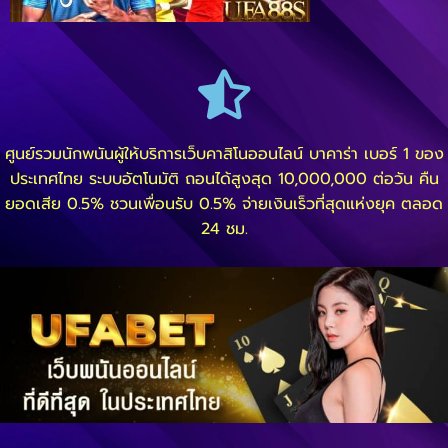
ศูนย์รวมนักพนันผู้ให้บริการเว็บคาสิโนออนไลน์ บาคาร่า เบอร์ 1 ของ
ประเทศไทย ระบบอัตโนมัติ ถอนได้สูงสุด 10,000,000 ต่อวัน คืน
ยอดเสีย 0.5% ชวนเพื่อนรับ 0.5% จ่ายเงินเร็วที่สุดแห่งยุค ตลอด
24 ชม.