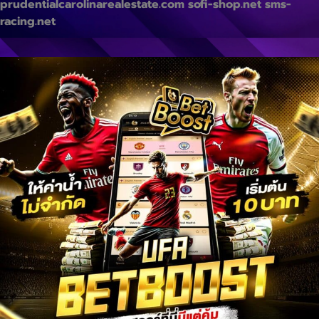
prudentialcarolinarealestate.com
sofi-shop.net
sms-
racing.net