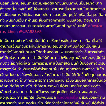
บอลที่ไม่ผ่านเอเย่นต์ ย่อมมีผลดีให้เกิดขึ้นกับนักพนันป็นอย่างเมาก
ซึ่งจุดหนึ่งของเว็บที่ไม่ผ่านเอเย่น สามารถที่จะฝากถอนในกติกาต่างๆ
ที่ไม่มีช่องทางให้ได้ผลกระทบกับการถอนเงินคุณได้ หรือเมื่อคุณเลือก
ที่จะพนันกับเว็บ ที่ผ่านเอเย่นต์ต่างๆการที่จะพนันลงไป ต้องมีการ
ถอนเงินหลายหน มันอาจมีช่องทางให้เกิดปัญหาขึ้นมาได้
สมัครผ่าน
ทาง Line :
@UFA88SV8
ไม่เป็นความช้า หรือเป็นไปได้มีการหักเปอร์เซ็นต่างๆการเลือกที่จะใช้
งานกับเว็บแทงบอลที่ไม่มีการผ่านเอเย่นต์ต่างๆมันถือว่าเป็นผลใน
ทางที่ดีให้เกิดขึ้นกับคุณได้อย่างชัดเจนเพิ่มมากกว่าสำหรับการเข้าถึง
ให้เกิดช่องทางในการทำเงินให้เกิดมา แค่เพียงคุณเลือกที่จะลงเงินไป
กับตัวเลือกที่ดีที่สุด ในการเอามาทำเป็นรายได้ มันก็เป็นช่องทางได้รับ
การพูดถึง สำหรับการได้กำไรเกิดมาในเกือบทุกครั้งก็บางเวลาเป็นได้
เว็บพนันบอลเว็บพนันบอล สร้างโอกาสทำเงิน ให้เกิดขึ้นกับทุกคนการ
เอาช่องทางที่ดีมากกว่าหรือการใช้งานผ่าน เว็บพนันบอลกลายเป็นตัว
เลือก ที่ดีให้เกิดมาได้ ทำให้สามารถพนันได้กับบอลในทุกคู่ที่เปิดตัว
เลือกต่างๆออกมา ไม่ว่าเป็นเพราะเหตุใดก็ตามช่องทางของการ
ลงทุนด้วยการเลือกใช้ เว็บพนันบอล
แทงบอลเต็ง
มีส่วนช่วยให้ท่าน
สามารถทำเงินที่เกิดขึ้นมาได้ ที่ถือว่าสร้างโอกาสให้ผู้เล่นพนันได้กำไร