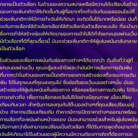
กลายเป็นตัวเลือก ในด้านของความสบายหรือมีความได้เปรียบในด้าน
ของการเพิ่มกติกาให้เกิดขึ้นกับผู้ที่อยากที่จะทำเงินกับบอลออนไลน์ที่
ช่วยเพิ่มกติกาให้มีการทำเงินให้เกิดมา จะเกิดขึ้นได้มากหรือน้อย มันก็
จะกับการเลือกใช้ตัวเลือกเลือกใช้ตัวเลือกในตัวเลือกแบบใด ที่จะนำมา
ซึ่งการทำให้สร้างช่องให้เกิดมาของการเข้าไปได้กำไรแทงบอลผ่านเว็บ
มีตัวเลือกที่ดีที่สุดเดี๋ยวนี้ มันจะช่วยเพิ่มกติกาให้ผู้เล่นพนันกลับกลาย
เป็นตัวเลือก
ในส่วนของเพื่อการพนันกับช่องทางต่างๆได้มากกว่า กับสิ่งที่ว่าผู้ที่
แทงบอลผ่านเว็บ คุณจะรู้และเข้าใจและว่ามันมีทางเลือกการเดิมพัน
ที่มากกว่าในส่วนของการเป็นกติกาของการสร้างช่องที่จะชนะการเดิม
พัน ได้ในทุกแบบที่คุณลงทุนไป ซึ่งข้อดีของเว็บบอลต่างๆนั้น มันจะ
สร้างช่องให้ผู้เล่นพนันเห็นช่องทาง หรือคอยโอกาสการเดิมพัน ได้รับ
การกล่าวถึง เพื่อการเลือกลงเงินไปได้อย่างมีคุณภาพ เมื่อเปรียบ
เทียบกับเวลา สำหรับการลงทุนกับโต๊ะบอลต่างๆที่คุณเสียเปรียบอยู่
บ้าง ถ้าหากเปรียบเทียบกัน ถ้าหากมีการเปิดราคาต่างๆออกมาพร้อม
การเลือกที่จะพนันผ่านหน้าจอเอง มันจะสามารถช่วยสำหรับผู้เล่นพนัน
มีโอกาสกว่าซึ่งสามารถเปลี่ยนเป็นตัวเลือก ที่ได้รับการพูดถึงเอามาทำ
เงินให้เกิดมาได้ในส่วนของผู้มีความมีความต้องการคิดที่ต้องการจะ