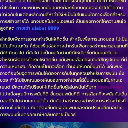
ได้รับผลตอบแทนที่ดียิ่งขึ้น ไม่ได้แก่การใช้กฎเกมในแบบใด ให้เกิดขึ้น
กำไรขึ้นมา เกมพนันพวกนั้นมันยังต้องขึ้นกับคุณเองเข้าไปทำความ
เข้าใจกับในแต่ละหลักเกมส์หากำไรให้เป็นไปในแบบใดทางเลือกสำหรับ
การสร้างรายได้ แทงบอลไม่ผ่านเอเยนต์ เป็นช่องทางที่ให้ความสนใจ
สูงที่สุด
ทางเข้า ufabet 9999
สำหรับเพื่อการเอามาทำเงินให้เกิดขึ้น สำหรับเพื่อการแทงบอล ไม่เป็น
ไปในลักษณะใด ก็ช่วยเพิ่มช่องทางสำหรับเพื่อการสร้างผลตอบแทนที่
ดีให้เกิดมาได้ ที่นับได้ว่าเป็นผลในด้านที่ดีให้เกิดขึ้นกับคุณได้มาก
สำหรับเพื่อการทำเงินให้เกิดขึ้น แค่เพียงเลือกลงเงินไปในรูปแบบ ที่มี
ความเหมาะสม ก็กลายเป็นตัวเลือก ทำเงินให้เกิดขึ้นมาได้ แค่เพียง
อาจต้องจับจุดการพนันให้ต้องการกับในทุกส่วนสำหรับการพนัน ซึ่ง
ช่วย ทำให้ปรับคุณมองเห็นช่องทางทำเงินที่ดีขึ้นแทงบอลไม่ผ่านเอ
เยนต์ มีความได้เปรียบให้เกิดขึ้นกับผู้เล่นพนันได้มาก
แทงบอลเต็ง
ไม่ว่าเมื่อคุณมีการพนันที่ดี ขั้นตอนพนันที่ดี การเลือกที่จะพนันกับเว็บ
บอลที่ไม่ได้ผ่านเอเย่นต์นั้น มันนับว่าสร้างช่องสำหรับการสร้างกำไรที่
ดีมากขึ้นทีเดียว ที่น่าต้องขึ้นกับผู้เล่นพนันเองดัดปรับเปลี่ยนอย่าง
การพนันที่เปิดออกมาให้กลับกลายเป็นวิธี