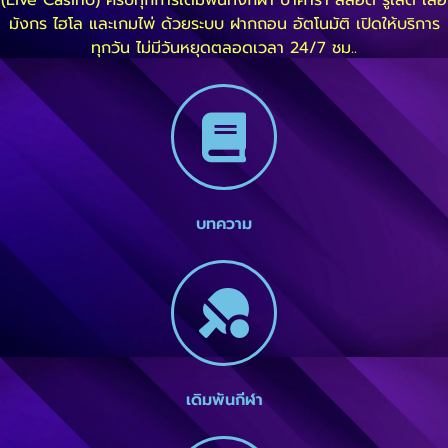
(Live Casino) ครบทุกการเดิมพันทั้งกีฬา บาคาร่า สล็อต รูเล็ต เสือ
มังกร ไฮโล และเกมไพ่ ด้วยระบบ ฝากถอน อัตโนมัติ เปิดให้บริการ
ทุกวัน ไม่มีวันหยุดตลอดเวลา 24/7 ชม..
บทความ
เดิมพันกีฬา