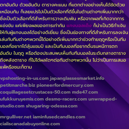
ตกอันดับ ด้วยอันดับ ตารางคะแนน ที่แตกต่างอย่างเห็นได้ชัดด้วย
เหมือนกัน ก็เลยแปรไปเป็นตัวเลือกที่ดีขึ้นในด้านต่างๆเพิ่มมากกว่า
ซึ่งเป็นตัวเลือกที่ดีสำหรับการวางเดิมพัน หรือจากผลที่เกิดจากการ
แข่งขัน แค่เพียงผลของการเท่ากัน
แทงบอลเต็ง
ก็น่าเป็นวิธีทำเงิน
ให้กับผู้แทงบอลได้อย่างดีเยี่ยม ซึ่งเป็นช่องทางที่ดีสำหรับการลงเงิน
เล่นกับทีมต่างๆพวกนี้ได้อย่างดีเพิ่มมากกว่าช่วงท้ายฤดูหรือเป็นทีม
บอลที่อยากได้ลุ้นแชมป์ และเป็นทีมบอลที่อยากดิ้นรนหนีการตก
อันดับ ในฤดู หรือต้องประสบพบเห็นกับทีมบอลในระดับกลางตาราง
ถึงหลังตาราง ที่ไม่ได้ผลใดๆต่อทีมต่างๆพวกนั้น ไม่ว่าเป็นการเสมอ
แพ้หรือชนะก็ตาม
vpshosting-in-us.com
japanglassesmarket.info
petitmarche.biz
pioneerfordmercury.com
coquillagesetcrustaces-50.com
mde47.com
ufukkuruyemis.com
desmo-racerz.com
unwrapped-
studio.com
shugaring-odessa.com
mrgulliver.net
iaminfusedcandles.com
cialiscanadabuyonline.com