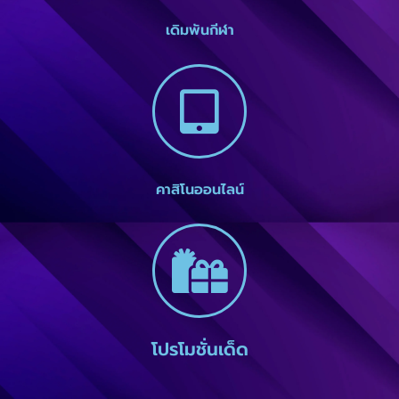
เดิมพันกีฬา
คาสิโนออนไลน์
โปรโมชั่นเด็ด