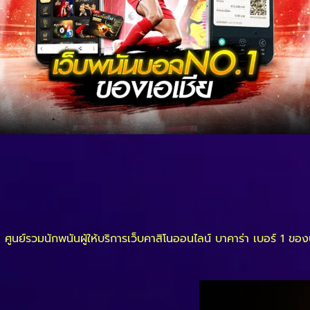
ศูนย์รวมนักพนันผู้ให้บริการเว็บคาสิโนออนไลน์ บาคาร่า เบอร์ 1 