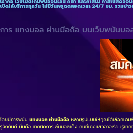
เราคือ เว็บไซต์เดิมพันออนไลน์ กีฬา และคาสิโน คาสิโนสดออน
เปิดให้บริการทุกวัน ไม่มีวันหยุดตลอดเวลา 24/7 ชม. รวมข่
การ แทงบอล ผ่านมือถือ บนเว็บพนันบอลท
โดยมีการพนัน
แทงบอล ผ่านมือถือ
หลายรูปแบบให้คุณได้เลือกเดิมพั
รู้จักกันดี นั่นคือ เทคนิคการเล่นบอลเต็ง คนที่เก่งแล้วอาจเรียนรู้เทคน