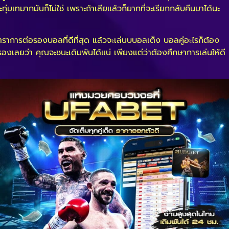
มเทมากมันก็ไม่ใช่ เพราะถ้าเสียแล้วก็ยากที่จะเรียกกลับคืนมาได้นะ
ตราการต่อรองบอลที่ดีที่สุด แล้วจะเล่นบบอลเต็ง บอลคู่อะไรก็ต้อง
บรองเลยว่า คุณจะชนะเดิมพันได้แน่ เพียงแต่ว่าต้องศึกษาการเล่นให้ดี