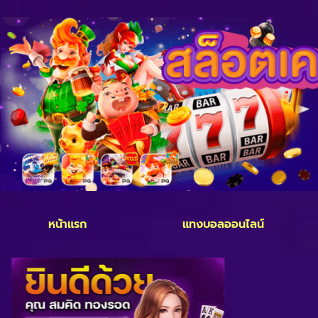
หน้าแรก
แทงบอลออนไลน์