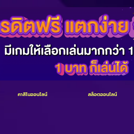
คาสิโนออนไลน์
สล็อตออนไลน์