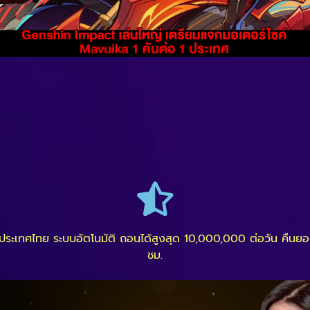
ของประเทศไทย ระบบอัตโนมัติ ถอนได้สูงสุด 10,000,000 ต่อวัน คืนยอ
ชม.