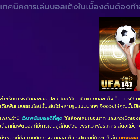
เทคนิคการเล่นบอลเต็งในเบื้องต้นต้องท
สำหรับการพนันบอลออนไลน์ โดยใช้เทคนิคแทงบอลเต็งนั้น ควรใช้เทคนิ
เดิมพันแบบออนไลน์นั้นเล่นได้หลายรูปแบบมากๆ จึงช่วยให้คุณนั้นมีโอ
เพราะว่ามี
เว็บพนันบอลดีที่สุด
ให้เลือกเล่นเยอะมาก และชาวเน็ตเองสา
เลือกทีมฟุตบอลที่มีการเล่นสูสีกันด้วย เพราะว่าฟอร์มการเล่นจะไม
ทั้งหมดนี้คือ เทคนิคการเล่นบอลเต็ง รูปแบบที่ใครๆ ก็เล่น
แทงบอล