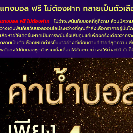
แทงบอล ฟรี ไม่ต้องฝาก กลายเป็นตัวเลือก
แทงบอล ฟรี ไม่ต้องฝาก
ไม่ว่าจะพนันกับบอลกี่คู่ก็ตาม ล้วนมีความ
วางเดิมพันกับเว็บบอลออนไลน์ระหว่างที่คุณกำลังเลือกราคาอยู่นั้นโ
เสียหายให้เกิดขึ้นหากเป็นการพนันซึ่งเสียทุนแค่เพียงครึ่งเดียวจากรา
กลายเป็นตัวเลือกให้ได้กำไรขึ้นมาอย่างดีเยี่ยมตามทีท้ายที่สุดความเ
พนันลงไปกับบอลชุดถ้าหากเมื่อเลือกใช้ลักษณะต่างๆให้น่าจะได้ มันก็ถื