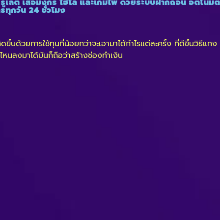
 รูเล็ต เสือมังกร ไฮโล และเกมไพ่ ด้วยระบบฝากถอน อัตโนมัติ
ทุกวัน 24 ชั่วโมง
ขึ้นด้วยการใช้ทุนที่น้อยกว่าจะเอามาได้กำไรแต่ละครั้ง ที่ดีขึ้นวิธีแทง
ไหนลงมาได้มันก็ถือว่าสร้างช่องทำเงิน