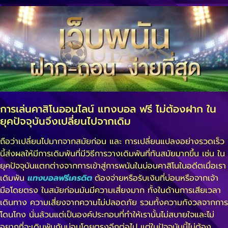
การเล่นคาสิโนออนไลน์ แทงบอล ฟรี ไม่ต้องฝาก ใน
ยุคปัจจุบันจึงเปลี่ยนไปจากเดิม
ถือว่าเปลี่ยนไปมากจากสมัยก่อน และ การเปลี่ยนแปลงอย่างรวดเร็ว
นี้ส่งผลให้มีการเดิมพันที่มีวิธีการวางเดิมพันที่ทันสมัยมากขึ้น เช่น ใน
ยุคปัจจุบันแตกต่างจากการเข้าสู่การพนันในบ่อนคาสิโนในอดีตเมื่อเรา
เดิมพัน
แทงบอลฟรีเครดิต
ต้องจ่ายหรือรับเงินที่บ่อนหรือจากเจ้า
มือโดยตรง ในสมัยก่อนมันมีความเสี่ยงมาก ทั้งในด้านการเสียเวลา
เดินทาง ความเสี่ยงจากความไม่ปลอดภัย รวมทั้งความกังวลจากการ
โดนโกง นั่นล้วนแต่เป็นองค์ประกอบที่ทำให้เรานั้นไม่สบายใจและไม่
อยากที่จะเดิมพันกับบ่อนโดยตรงอีกต่อไป แต่ในปัจจุบันนี้ไม่ต้อง