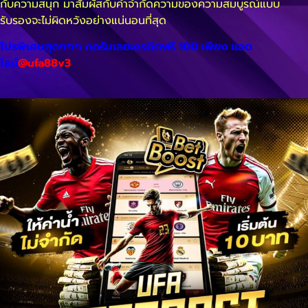
กับความสนุก มาสัมผัสกับคำจำกัดความของความสมบูรณ์แบบ
รับรองจะไม่ผิดหวังอย่างแน่นอนที่สุด
โปรพิเศษสุดๆๆๆ กดรับเลยเครดิตฟรี 100 เพียง แอด
ไลน์
@ufa88v3