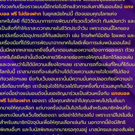
กังวลกับเรื่องราวแบบนี้อีกต่อไปอีกแล้วการเล่นคาสิโนออนไลน์
แทง
บอล ฟรี ไม่ต้องฝาก
ในยุคสมัยใหม่นี้ ต้องขอบคุณโลกแห่ง
เทคโนโลยี ที่มีวิวัฒนาการการพัฒนาที่รวดเร็วดีกว่า ทันสมัยกว่า และ
เป็นสิ่งที่ทำให้เราสะดวกสบายในชีวิตประจำวัน เพราะตอนนี้โลกของ
เรามีเครื่องมืออุปกรณ์ที่ทันสมัยกว่า เช่น โทรศัพท์มือถือ ไอแพด และ
เครื่องมือที่ได้รับการพัฒนาจากเทคโนโลยีเพื่อการเล่นพนันออนไลน์
นั้นมีหลากหลายมากยิ่งขึ้นที่มาตอบสนองความต้องการของเรา ด้วย
เทคโนโลยีเหล่านั้นจึงมีหลายวิธีหลายช่องทางให้คุณเลือกได้ลองเล่น
และจะพบว่าไม่ได้มีความเสี่ยงใดๆเลย เราสามารถที่จะเล่นที่ไหนก็ได้บน
โลกใบนี้ เราสามารถที่จะเล่นที่บ้านได้ด้วยความสบายใจโดยที่ไม่ต้อง
กังวลใดๆเลย ยิ่งกับเว็บขอบเรานั้นมีความมั่นคงปลอดภัยมีความน่า
เชื่อถือมากที่สุด เราจึงอุ่นใจไร้กังวลได้ในทุกครั้งที่มาร่วมสนุกกับเว็บ
แห่งนี้อย่างแน่นอนดังนั้นขอเชิญมาร่วมเป็นส่วนหนึ่งกับ
แทงบอล
ฟรี ไม่ต้องฝาก
ของเรา เมื่อคุณคลิกเข้าไปคุณจะพบโปรโมชั่นมา
กมายให้คุณเลือก แต่บางครั้งมันเป็นโปรโมชั่นสำหรับสมาชิกใหม่ที่จะ
ลงทะเบียนกับเว็บไซต์ของเรา แต่อย่าได้กังวลไป เพราะเรามีโปรโมชั่น
สำหรับสมาชิกปัจจุบันเพื่อให้คุณเลือกเช่นกัน นอกจากนี้ยังมีสิทธิ
พิเศษอื่นๆ และโบนัสพิเศษมากมายรอคุณอยู่ มาสมัครและลองสัมผัส