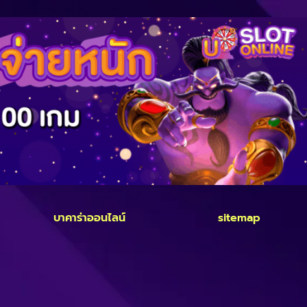
บาคาร่าออนไลน์
sitemap