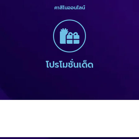
คาสิโนออนไลน์
โปรโมชั่นเด็ด