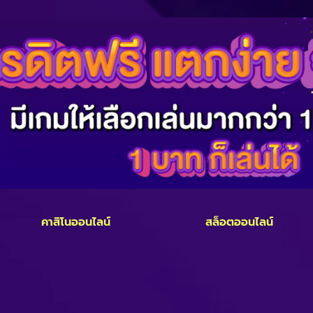
คาสิโนออนไลน์
สล็อตออนไลน์