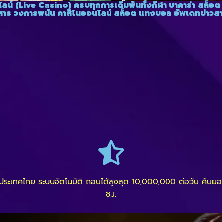
ไลน์ (Live Casino) ครบทุกการเดิมพันทั้งกีฬา บาคาร่า สล็อต
าวสาร วงการพนัน คาสิโนออนไลน์ สล็อต แทงบอล อัพเดทข่าวสาร
ของประเทศไทย ระบบอัตโนมัติ ถอนได้สูงสุด 10,000,000 ต่อวัน คืนยอ
ชม.