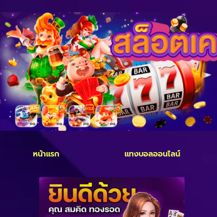
หน้าแรก
แทงบอลออนไลน์