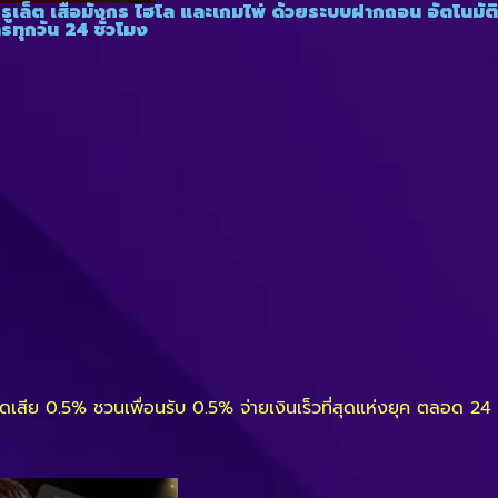
 รูเล็ต เสือมังกร ไฮโล และเกมไพ่ ด้วยระบบฝากถอน อัตโนมัติ
ทุกวัน 24 ชั่วโมง
ดเสีย 0.5% ชวนเพื่อนรับ 0.5% จ่ายเงินเร็วที่สุดแห่งยุค ตลอด 24