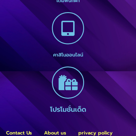
เดิมพันกีฬา
คาสิโนออนไลน์
โปรโมชั่นเด็ด
Contact Us
About us
privacy policy