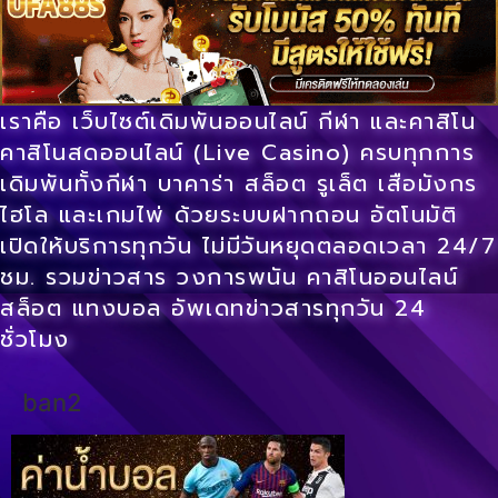
เราคือ เว็บไซต์เดิมพันออนไลน์ กีฬา และคาสิโน
คาสิโนสดออนไลน์ (Live Casino) ครบทุกการ
เดิมพันทั้งกีฬา บาคาร่า สล็อต รูเล็ต เสือมังกร
ไฮโล และเกมไพ่ ด้วยระบบฝากถอน อัตโนมัติ
เปิดให้บริการทุกวัน ไม่มีวันหยุดตลอดเวลา 24/7
ชม. รวมข่าวสาร วงการพนัน คาสิโนออนไลน์
สล็อต แทงบอล อัพเดทข่าวสารทุกวัน 24
ชั่วโมง
ban2