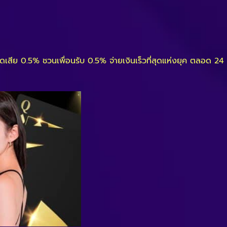
ดเสีย 0.5% ชวนเพื่อนรับ 0.5% จ่ายเงินเร็วที่สุดแห่งยุค ตลอด 24