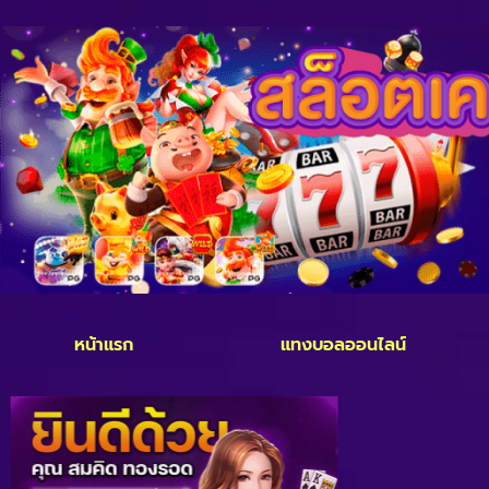
หน้าแรก
แทงบอลออนไลน์