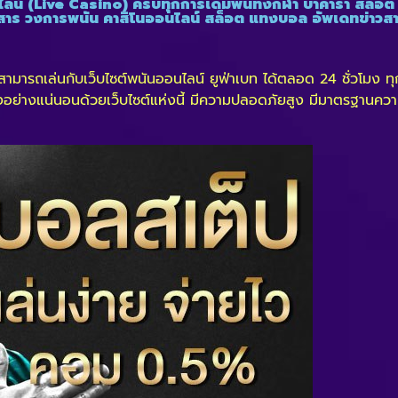
ไลน์ (Live Casino) ครบทุกการเดิมพันทั้งกีฬา บาคาร่า สล็อต
าวสาร วงการพนัน คาสิโนออนไลน์ สล็อต แทงบอล อัพเดทข่าวสาร
นี้ สามารถเล่นกับเว็บไซต์พนันออนไลน์ ยูฟ่าเบท ได้ตลอด 24 ชั่วโมง
จริงอย่างแน่นอนด้วยเว็บไซต์แห่งนี้ มีความปลอดภัยสูง มีมาตรฐานความเ