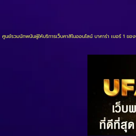
ศูนย์รวมนักพนันผู้ให้บริการเว็บคาสิโนออนไลน์ บาคาร่า เบอร์ 1 