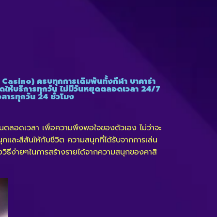
 Casino) ครบทุกการเดิมพันทั้งกีฬา บาคาร่า
ดให้บริการทุกวัน ไม่มีวันหยุดตลอดเวลา 24/7
ารทุกวัน 24 ชั่วโมง
สนานตลอดเวลา เพื่อความพึงพอใจของตัวเอง ไม่ว่าจะ
กและสีสันให้กับชีวิต ความสนุกที่ได้รับจากการเล่น
สร้างวิธีง่ายๆในการสร้างรายได้จากความสนุกของคาสิ