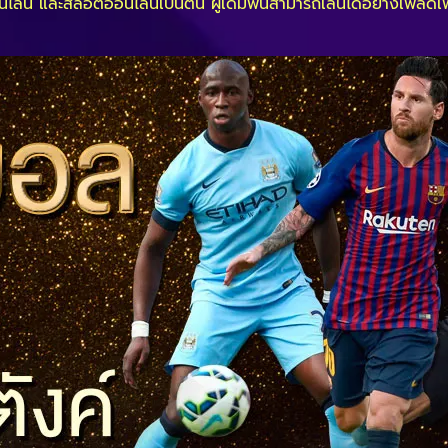
อนไลน์ และสล็อตออนไลน์เป็นต้น ผู้เดิมพันสามารถเล่นได้อย่างเพลิ