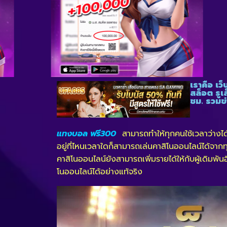
เราคือ เว
สล็อต รูเ
ชม. รวมข
แทงบอล ฟรี300
สามารถทำให้ทุกคนใช้เวลาว่างได้
อยู่ที่ไหนเวลาใดก็สามารถเล่นคาสิโนออนไลน์ได้จากทุ
คาสิโนออนไลน์ยังสามารถเพิ่มรายได้ให้กับผู้เดิมพัน
โนออนไลน์ได้อย่างแท้จริง