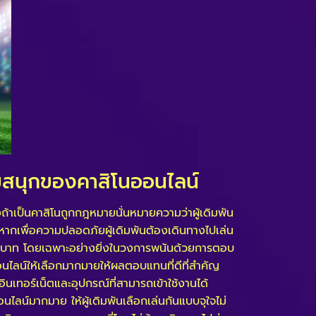
มสนุกของคาสิโนออนไลน์
่งถ้าเป็นคาสิโนถูกกฎหมายนั่นหมายความว่าผู้เดิมพัน
าย หากเพื่อความปลอดภัยผู้เดิมพันต้องเดินทางไปเล่น
มามีบทบาท โดยเฉพาะอย่างยิ่งในวงการพนันด้วยการตอบ
นไลน์ให้เลือกมากมายให้ผลตอบแทนที่ดีที่สำคัญ
อินเทอร์เน็ตและอุปกรณ์ที่สามารถเข้าใช้งานได้
ไลน์มากมาย ให้ผู้เดิมพันเลือกเล่นกันแบบจุใจไม่