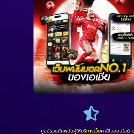
ศูนย์รวมนักพนันผู้ให้บริการเว็บคาสิโนออนไลน์ 