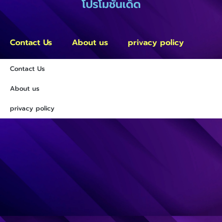
โปรโมชั่นเด็ด
Contact Us
About us
privacy policy
Contact Us
About us
privacy policy