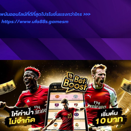
พนันออนไลน์ที่ดีที่สุดโปรโมชั่นแรงกว่าใคร >>>
https://www.ufa88s.gamesm