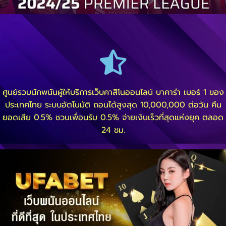
ศูนย์รวมนักพนันผู้ให้บริการเว็บคาสิโนออนไลน์ บาคาร่า เบอร์ 1 ของ
ประเทศไทย ระบบอัตโนมัติ ถอนได้สูงสุด 10,000,000 ต่อวัน คืน
ยอดเสีย 0.5% ชวนเพื่อนรับ 0.5% จ่ายเงินเร็วที่สุดแห่งยุค ตลอด
24 ชม.