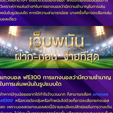
ในตัวเลือกต่างๆ ซึ่งอัตราต่อรองก็เยอะ สิ่งนี้จะต้องใช้ขั้นตอนการ
วิเคราะห์การเล่นต่างๆในการแทงบอลว่ามีความชำนาญในการเล่น
พนันในรูปแบบใด หากมีความสามารถน้อย บางครั้งก็อาจจะเลือกเล่น
บอลเดี่ยว
แทงบอล ฟรี300 การแทงบอลว่ามีความชำนาญ
ในการเล่นพนันในรูปแบบใด
ถ้าหากมีทุนน้อยอยากได้กำไรจำนวนมาก ก็สามารถเลือก
แทงบอล
ฟรี300
หรือควรต้องลุ้นหรือทำพนันไปด้วยก็อาจจะเลือกแทงบอล
สด เพราะบอลสดแทงบอลสดนี้มีรายละเอียดปลีกย่อยในการวางเดิม