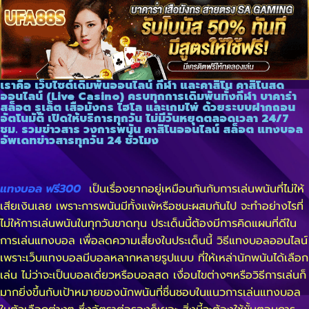
เราคือ เว็บไซต์เดิมพันออนไลน์ กีฬา และคาสิโน คาสิโนสด
ออนไลน์ (Live Casino) ครบทุกการเดิมพันทั้งกีฬา บาคาร่า
สล็อต รูเล็ต เสือมังกร ไฮโล และเกมไพ่ ด้วยระบบฝากถอน
อัตโนมัติ เปิดให้บริการทุกวัน ไม่มีวันหยุดตลอดเวลา 24/7
ชม. รวมข่าวสาร วงการพนัน คาสิโนออนไลน์ สล็อต แทงบอล
อัพเดทข่าวสารทุกวัน 24 ชั่วโมง
แทงบอล ฟรี300
เป็นเรื่องยากอยู่เหมือนกันกับการเล่นพนันที่ไม่ให้
เสียเงินเลย เพราะการพนันมีทั้งแพ้หรือชนะผสมกันไป จะทำอย่างไรที่
ไม่ให้การเล่นพนันในทุกวันขาดทุน ประเด็นนี้ต้องมีการคิดแผนที่ดีใน
การเล่นแทงบอล เพื่อลดความเสี่ยงในประเด็นนี้ วิธีแทงบอลออนไลน์
เพราะเว็บแทงบอลมีบอลหลากหลายรูปแบบ ที่ให้เหล่านักพนันได้เลือก
เล่น ไม่ว่าจะเป็นบอลเดี่ยวหรือบอลสด เงื่อนไขต่างๆหรือวิธีการเล่นก็
มากยิ่งขึ้นกับเป้าหมายของนักพนันที่ชื่นชอบในแนวการเล่นแทงบอล