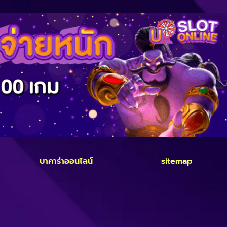
บาคาร่าออนไลน์
sitemap