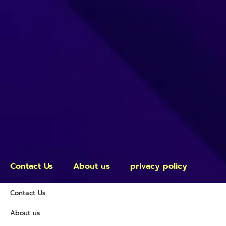
Contact Us
About us
privacy policy
Contact Us
About us