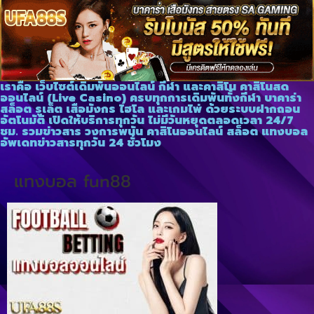
เราคือ เว็บไซต์เดิมพันออนไลน์ กีฬา และคาสิโน คาสิโนสด
ออนไลน์ (Live Casino) ครบทุกการเดิมพันทั้งกีฬา บาคาร่า
สล็อต รูเล็ต เสือมังกร ไฮโล และเกมไพ่ ด้วยระบบฝากถอน
อัตโนมัติ เปิดให้บริการทุกวัน ไม่มีวันหยุดตลอดเวลา 24/7
ชม. รวมข่าวสาร วงการพนัน คาสิโนออนไลน์ สล็อต แทงบอล
อัพเดทข่าวสารทุกวัน 24 ชั่วโมง
แทงบอล fun88