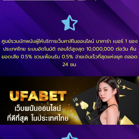
ศูนย์รวมนักพนันผู้ให้บริการเว็บคาสิโนออนไลน์ บาคาร่า เบอร์ 1 ของ
ประเทศไทย ระบบอัตโนมัติ ถอนได้สูงสุด 10,000,000 ต่อวัน คืน
ยอดเสีย 0.5% ชวนเพื่อนรับ 0.5% จ่ายเงินเร็วที่สุดแห่งยุค ตลอด
24 ชม.