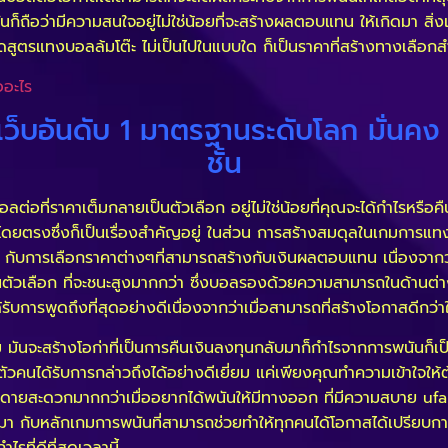
ก็ถือว่ามีความสนใจอยู่ไม่ใช่น้อยที่จะสร้างผลตอบแทน ให้เกิดมา สิ่
ดสูตรแทงบอลล้มโต๊ะ ไม่เป็นไปในแบบใด ก็เป็นราคาที่สร้างทางเลือก
ว็บอันดับ 1 มาตรฐานระดับโลก มั่นคง 
ชั้น
่อที่ราคาเต็มกลายเป็นตัวเลือก อยู่ไม่ใช่น้อยที่คุณจะได้กำไรหรือคื
าโดยตรงซึ่งก็เป็นเรื่องสำคัญอยู่ ในส่วน การสร้างสมดุลในเกมการแ
 กับการเลือกราคาต่างๆที่สามารถสร้างกับเงินผลตอบแทน เนื่องจากว
วเลือก ที่จะชนะสูงมากกว่า ซึ่งบอลรองด้วยความสามารถในด้านต่างๆท
รับการพูดถึงที่สุดอย่างดีเนื่องจากว่าเมื่อสามารถที่สร้างโอกาสดีกว่า
 มันจะสร้างโอก่าที่เป็นการคืนเงินลงทุนกลับมาก็กำไรจากการพนันก็เป็น
บตัวคนได้รับการกล่าวถึงได้อย่างดีเยี่ยม แค่เพียงคุณทำความเข้าใจให้ต
ยดายสะดวกมากกว่าเมื่ออยากได้พนันให้มีทางออก ที่มีความสบาย ufa
ึ้นมา กับหลักเกมการพนันที่สามารถช่วยทำให้ทุกคนได้โอกาสได้เปรียบกา
รที่ดีที่สุดเวลานี้