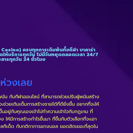
 Casino) ครบทุกการเดิมพันทั้งกีฬา บาคาร่า
ดให้บริการทุกวัน ไม่มีวันหยุดตลอดเวลา 24/7
ารทุกวัน 24 ชั่วโมง
ห่วงเลย
นัน กับกีฬาออนไลน์ ที่สามารถช่วยปรับผู้พนันสร้าง
เติมเต็มการสร้างรายได้ที่ดียิ่งขึ้น อยากที่จะให้
ึ้นอยู่กับคุณเองเข้าไปทำความเข้าใจกับกฎเกม ที่
ห้มีการสร้างกำไรขึ้นมา ที่ขึ้นกับตัวเลือกที่จะเอา
ทงบอลทีเด็ด กับกติกาการแทงบอล ยอดฮิตเยอะที่สุดใน