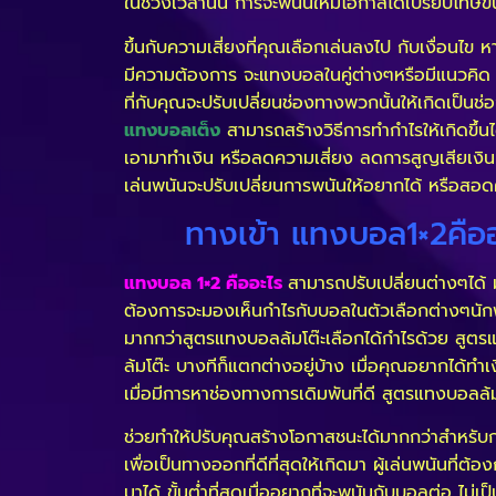
ในช่วงเวลานั้น การจะพนันให้มีโอกาสได้เปรียบโทษขึ้
ขึ้นกับความเสี่ยงที่คุณเลือกเล่นลงไป กับเงื่อนไข
มีความต้องการ จะแทงบอลในคู่ต่างๆหรือมีแนวคิด ใ
ที่กับคุณจะปรับเปลี่ยนช่องทางพวกนั้นให้เกิดเป็น
แทงบอลเต็ง
สามารถสร้างวิธีการทำกำไรให้เกิดขึ้นไ
เอามาทำเงิน หรือลดความเสี่ยง ลดการสูญเสียเงินทุ
เล่นพนันจะปรับเปลี่ยนการพนันให้อยากได้ หรือสอด
ทางเข้า แทงบอล1×2คืออ
แทงบอล 1×2 คืออะไร
สามารถปรับเปลี่ยนต่างๆได้ ม
ต้องการจะมองเห็นกำไรกับบอลในตัวเลือกต่างๆนักพน
มากกว่าสูตรแทงบอลล้มโต๊ะเลือกได้กำไรด้วย สูตรแ
ล้มโต๊ะ บางทีก็แตกต่างอยู่บ้าง เมื่อคุณอยากได้ทำเง
เมื่อมีการหาช่องทางการเดิมพันที่ดี สูตรแทงบอลล
ช่วยทำให้ปรับคุณสร้างโอกาสชนะได้มากกว่าสำหรับกา
เพื่อเป็นทางออกที่ดีที่สุดให้เกิดมา ผู้เล่นพนันที่
มาได้ ขั้นต่ำที่สุดเมื่ออยากที่จะพนันกับบอลต่อ ไม