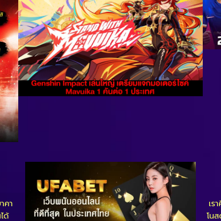
บาคา
เรา
ได้
โนส