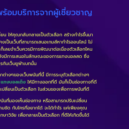
้อมบริการจากผู้เชี่ยวชาญ
่ยน ให้คุณกลับกลายเป็นตัวเลือก สร้างกำไรขึ้นมา
ังคงเป็นเว็บที่สามารถเสนอเกมส์หากำไรออนไลน์ ไม่
่างๆก็เลยจำเว็บควรมีการพัฒนาต่อเนื่องตัวเลือกไหน
รือยังมีการเสนอในลักษณะของการแทงบอลสด ซึ่ง
รกับเว็บยูฟ่าเบทนั้น
าต่างๆของเว็บพนันที่นี้ มีการระบุตัวเลือกต่างๆ
ม
แทงบอลเต็ง
ให้มีทางออกที่ดี มันก็เป็นช่องทางที่ดี
ะเปลี่ยนเป็นตัวเลือก ในส่วนของเพื่อการพนันที่ดี
เล่นพนันที่มองเห็นช่องทาง หรือสามารถปรับเปลี่ยน
ความชัด กับใครที่อยากได้ จะได้กำไร แค่เพียงคุณ
กษาวิจัย เพื่อกลายเป็นตัวเลือก ที่ดีให้เกิดขึ้นได้