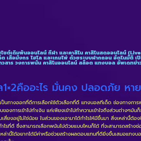
็บไซต์เดิมพันออนไลน์ กีฬา และคาสิโน คาสิโนสดออนไลน์ (Live
ล็ต เสือมังกร ไฮโล และเกมไพ่ ด้วยระบบฝากถอน อัตโนมัติ เปิ
่าวสาร วงการพนัน คาสิโนออนไลน์ สล็อต แทงบอล อัพเดทข่าวส
1×2คืออะไร มั่นคง ปลอดภัย หาย
เป็นทางออกที่ดีการเลือกใช้ตัวเลือกที่ดี แทงบอลทีเด็ด ช่องทางการพ
ารเข้าไปทำเงิน แค่เพียงเข้าไปทำความเข้าใจถึงส่วนต่างๆมันก็จะช่วย
งอยู่ไม่ใช่น้อย ในส่วนของเอามาได้กำไรให้มีขึ้นมา สิ่งเหล่านี้ต้องข
รที่ดี ซึ่งสามารถเลือกพนันไปด้วยแบบไหนก็ได้ ที่จะสามารถสร้างช่อง ใ
อกเหล่านี้ได้อยากได้มีค่าหรือช่วยสร้างผลตอบแทนที่ดียิ่งขึ้นเสมอแ