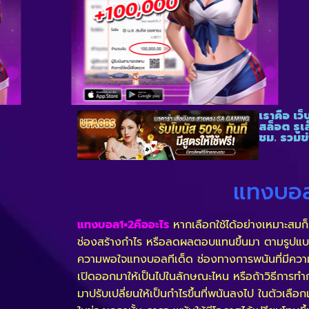
เราคือ เว
สล็อต รูเ
ชม. รวมข
แทงบอล
แทงบอล1×2คืออะไร
หากเลือกใช้ได้อย่างเหมาะสมก็
ช่องสร้างกำไร หรือลดผลตอบแทนขึ้นมา ตามรูปแบบของก
ความพอใจแทงบอลทีเด็ด ช่องทางการพนันที่มีความเสี่ย
เปิดออกมาให้เป็นไปในลักษณะไหน หรือถ้าวิธีการทำกำไ
มาปรับเปลี่ยนให้เป็นกำไรขึ้นที่พนันลงไป ในตัวเลื