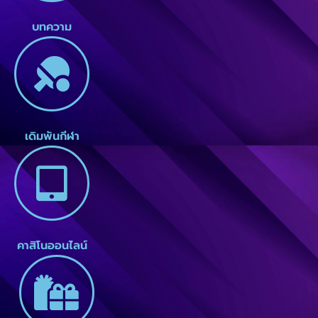
บทความ
เดิมพันกีฬา
คาสิโนออนไลน์