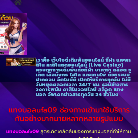
เราคือ เว็บไซต์เดิมพันออนไลน์ กีฬา และคา
สิโน คาสิโนสดออนไลน์ (Live Casino)
ครบทุกการเดิมพันทั้งกีฬา บาคาร่า สล็อต รู
เล็ต เสือมังกร ไฮโล และเกมไพ่ ด้วยระบบ
ฝากถอน อัตโนมัติ เปิดให้บริการทุกวัน ไม่มี
วันหยุดตลอดเวลา 24/7 ชม. รวมข่าวสาร
วงการพนัน คาสิโนออนไลน์ สล็อต แทง
บอล อัพเดทข่าวสารทุกวัน 24 ชั่วโมง
แทงบอลufa09 ช่องทางเข้ามาใช้บริการ
กันอย่างมากมายหลากหลายรูปแบบ
แทงบอลufa09
สูตรเด็ดเคล็ดลับของการแทงบอลที่ทำให้ท่าน