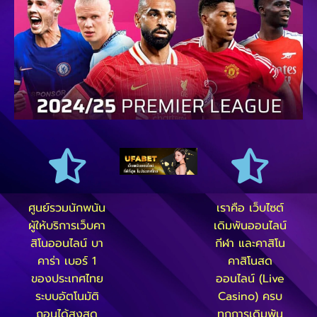
ศูนย์รวมนักพนัน
เราคือ เว็บไซต์
ผู้ให้บริการเว็บคา
เดิมพันออนไลน์
สิโนออนไลน์ บา
กีฬา และคาสิโน
คาร่า เบอร์ 1
คาสิโนสด
ของประเทศไทย
ออนไลน์ (Live
ระบบอัตโนมัติ
Casino) ครบ
ถอนได้สูงสุด
ทุกการเดิมพัน