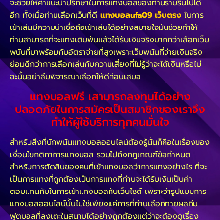
จะช่วยให้คำแนะนำปรึกษาในการแทงบอลของท่านราบรื่นไปได้
อีก ทั้งเมื่อท่านเลือกเว็บที่ดี
แทงบอลufa09 เว็บตรง
ในการ
เข้าเล่นมีความน่าเชื่อถือเข้าเล่นได้อย่างสบายใจมันช่วยทำให้
ท่านสามารถที่จะแทงเดิมพันแล้วได้รับเงินจริงมากกว่าเลือกเว็บ
พนันที่มาพร้อมกับอัตราจ่ายที่สูงเพราะเว็บพนันที่จ่ายเงินจริง
ย่อมดีกว่าการเลือกเล่นกับความเสี่ยงที่ไม่รู้ว่าจะได้เงินหรือไม่
ฉะนั้นอย่าลืมพิจารณาเลือกให้ดีก่อนเสมอ
แทงบอลฟรี เสามารถลงทุนได้อย่าง
ปลอดภัยในการสมัครเป็นสมาชิกของเราจึง
ทำให้ผู้ใช้บริการทุกคนมั่นใจ
สำหรับสิ่งที่นักพนันแทงบอลออนไลน์ต้องรู้นั้นก็คือในเรื่องของ
เงื่อนไขกติกาการแทงบอล รวมไปถึงกฎเกณฑ์ข้อกำหนด
สำหรับการตัดสินของคนที่เข้าแทงบอลว่าการแทงอย่างไร ที่จะ
เป็นการแทงที่ถูกต้องเป็นการแทงที่ท่านจะได้รับเงินเป็นค่า
ตอบแทนกับในการเข้าแทงบอลกับเว็บไซต์ เพราะว่ารูปแบบการ
แทงบอลออนไลน์นั้นไม่ใช่เพียงแค่การที่ท่านเลือกทายผลทีม
ฟุตบอลที่ลงเตะในสนามได้อย่างถูกต้องแต่ว่าจะต้องดูเรื่อง