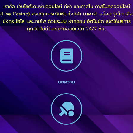
เราคือ เว็บไซต์เดิมพันออนไลน์ กีฬา และคาสิโน คาสิโนสดออนไลน์
(Live Casino) ครบทุกการเดิมพันทั้งกีฬา บาคาร่า สล็อต รูเล็ต เสือ
มังกร ไฮโล และเกมไพ่ ด้วยระบบ ฝากถอน อัตโนมัติ เปิดให้บริการ
ทุกวัน ไม่มีวันหยุดตลอดเวลา 24/7 ชม..
บทความ