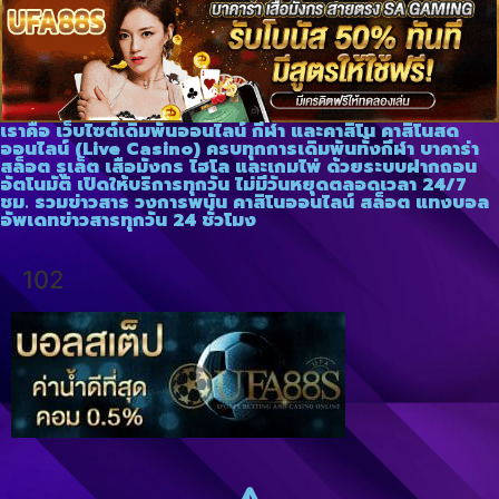
เราคือ เว็บไซต์เดิมพันออนไลน์ กีฬา และคาสิโน คาสิโนสด
ออนไลน์ (Live Casino) ครบทุกการเดิมพันทั้งกีฬา บาคาร่า
สล็อต รูเล็ต เสือมังกร ไฮโล และเกมไพ่ ด้วยระบบฝากถอน
อัตโนมัติ เปิดให้บริการทุกวัน ไม่มีวันหยุดตลอดเวลา 24/7
ชม. รวมข่าวสาร วงการพนัน คาสิโนออนไลน์ สล็อต แทงบอล
อัพเดทข่าวสารทุกวัน 24 ชั่วโมง
102