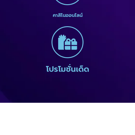
คาสิโนออนไลน์
โปรโมชั่นเด็ด