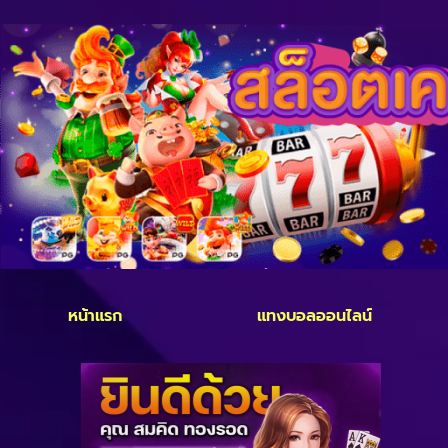
หน้าแรก
แทงบอลออนไลน์