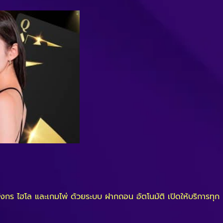
มังกร ไฮโล และเกมไพ่ ด้วยระบบ ฝากถอน อัตโนมัติ เปิดให้บริการทุก