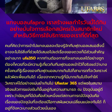
แทงบอลufapro เราสร้างผลกำไรวันนี้ได้กิน
อย่างมั่นใจการเลือกสมัครเป็นสมาชิกใหม่
สำหรับวิธีการใช้บริการของเราที่ดีที่สุด
คนที่คิดว่าการเข้าไปแทงบอลจะต้องรู้จักทีมฟุตบอลเสมอสิ่งนี้
อาจจะไม่ใช่สิ่งที่ช่วยได้เสมอไปแต่เรื่องของดวงก็มีส่วนสำคัญ
อย่างมาก
ufa350
หากท่านต้องการที่จะแทงบอลได้อย่างถูก
ต้องก็ควรที่จะมีความรู้เกี่ยวกับทีมฟุตบอลเข้าไว้ก็จริงแต่ว่าบาง
ครั้งคนที่รู้เรื่องของทีมฟุตบอลมากเกินไปก็สามารถที่จะวิเคราะห์
แล้วผิดเพี้ยนกันได้ เนื่องจากความรู้ที่มีมากเกินไปจึงทำให้
วิเคราะห์ได้อย่างแม่นยำเกินไป
Ufastar 365
แต่พอในสนาม
จริงแล้วการแข่งขันก็ขึ้นอยู่กับความสามารถ ณ ปัจจุบันอยู่ดี
เพราะว่าข้อมูลที่มีมันคือส่วนหนึ่งแต่สถานการณ์ปัจจุบันคือ
เรื่องของปัจจุบันที่จะต้องมีโอกาสผันผวนเปลี่ยนแปลงกันได้ ก็
อยู่ที่จังหวะบางส่วนด้วยนั่นเอง