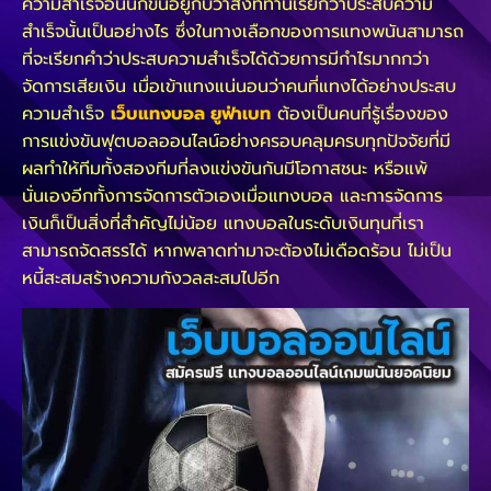
ความสำเร็จอันนี้ก็ขึ้นอยู่กับว่าสิ่งที่ท่านเรียกว่าประสบความ
สำเร็จนั้นเป็นอย่างไร ซึ่งในทางเลือกของการแทงพนันสามารถ
ที่จะเรียกคำว่าประสบความสำเร็จได้ด้วยการมีกำไรมากกว่า
จัดการเสียเงิน เมื่อเข้าแทงแน่นอนว่าคนที่แทงได้อย่างประสบ
ความสำเร็จ
เว็บแทงบอล ยูฟ่าเบท
ต้องเป็นคนที่รู้เรื่องของ
การแข่งขันฟุตบอลออนไลน์อย่างครอบคลุมครบทุกปัจจัยที่มี
ผลทำให้ทีมทั้งสองทีมที่ลงแข่งขันกันมีโอกาสชนะ หรือแพ้
นั่นเองอีกทั้งการจัดการตัวเองเมื่อแทงบอล และการจัดการ
เงินก็เป็นสิ่งที่สำคัญไม่น้อย แทงบอลในระดับเงินทุนที่เรา
สามารถจัดสรรได้ หากพลาดท่ามาจะต้องไม่เดือดร้อน ไม่เป็น
หนี้สะสมสร้างความกังวลสะสมไปอีก