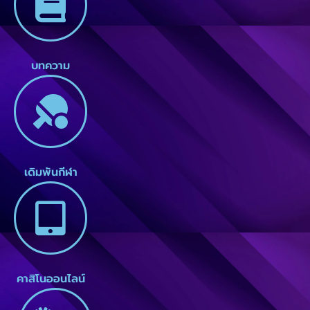
บทความ
เดิมพันกีฬา
คาสิโนออนไลน์