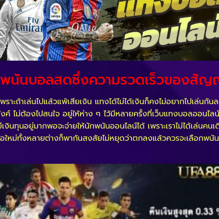
ันบอลสดซึ่งความรวดเร็วของสัญญา
าะถ้าเล่นไปแล้วแพ้เสียเงิน แทงได้ไม่ได้เงินก็คงไม่อยากไปเล่นกันละ
งค์ ไม่ต้องไปสนใจ อยู่ให้ห่าง ๆ ไว้มีหลายครั้งที่เว็บแทงบอลออนไลน์อ
ูลว่ามีเงินทุนอยู่มากพอจะจ่ายให้นักพนันออนไลน์ได้ เพราะเราไม่ได้เ
ือใหม่ทั้งหลายต่างก็พากันสงสัยไม่หยุดว่าตกลงแล้วควรจะเลือกพนันก