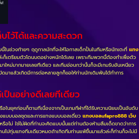
ก็บไว้ได้และความสะดวก
บนี้ในช่วงท้ายๆ ฤดูกาลมักที่จะให้โอกาสเด็กปั้นในทีมหรือนักเตะที่
แทง
ก็เตรียมตัวโดนบดอย่างหนักได้เลย เพราะทีมพวกนี้ต้องทำเพื่อตัว
หม่มากมายเลยทีเดียว และทีมอ่อนกว่านั้นก็จะมีเกมรับอันเหนียว
าเปิดมาแล้วเกิดมีการต่อหลายลูกก็ขอให้ท่านนักเดิมพันได้ทำการ
้เป็นอย่างดีเลยทีเดียว
อในยุคก่อนก็ตามทีเนื่องจากเป็นเกมกีฬาที่ได้รับความนิยมเป็นอันดับ
การแทงแบบบอลชุดและการแทงแบบบอลเดี่ยว
แทงบอลufapro888 เว็บ
ไม่ ใช่ไม่ผิดที่ท่านจะคิดแบบนั้นแต่ท่านต้องห้ามลืมเด็ดขาดว่าการ
ปทุ่มแทงทีมเดียวหมดถ้าเกิดทีมท่านแพ้ขึ้นมาแล้วล่ะก็ท่านก็จะไม่มี