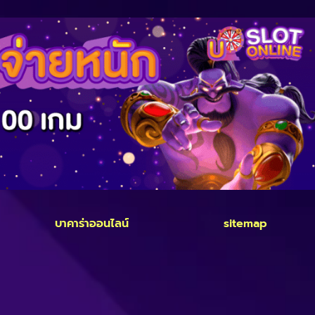
บาคาร่าออนไลน์
sitemap