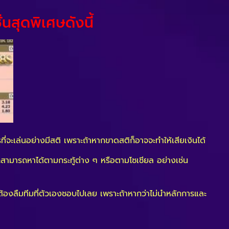
นสุดพิเศษดังนี้
ี่จะเล่นอย่างมีสติ เพราะถ้าหากขาดสติก็อาจจะทำให้เสียเงินได้
ามารถหาได้ตามกระทู้ต่าง ๆ หรือตามโซเชียล อย่างเช่น
ต้องลืมทีมที่ตัวเองชอบไปเลย เพราะถ้าหากว่าไม่นำหลักการและ