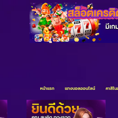
หน้าแรก
แทงบอลออนไลน์
คาสิโน