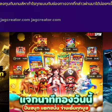
ทุนกับเกมส์หากำไรทุกแบบกับช่องทางจากที่กล่าวผ่านมาได้บ่อยๆเป
jagcreator.com
jagcreator.com