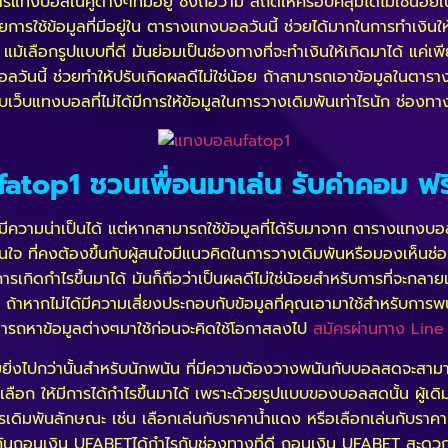
รแทงบอลในคู่ต่างๆที่มีอยู่ ซึ่งถือว่ามี สถิติให้ครอบคลุมได้ไม่ใช่น้
้วยการใช้ข้อมูลที่มีอยู่ใน ตารางแทงบอลวันนี้ ช่วยได้มากในการทำเงินใ
ม้เลือกรูปแบบที่ดี มันย่อมเป็นช่องทางที่จะทำเงินให้เกิดมาได้ แค่เพ
ันนี้ ช่วยทำให้ปรับเกิดผลดีไม่ใช่น้อย ถ้าสามารถเอาข้อมูลในตาราง
บเว็บแทงบอลที่ไม่ได้มีการให้ข้อมูลในการวางเดิมพันเท่าไรนัก ช่องทาง
atop1 ชวนเพื่อนมาเล่น รับค่าคอม ฟ
ีความน่าเป็นได้ แต่หากสามารถใช้ข้อมูลที่ได้รับมาจาก ตารางแทงบอล
าสนใจ ที่คงต้องขึ้นกับผู้สนใจมีแนวคิดในการวางเดิมพันหรือมองเห็
กิดกำไรขึ้นมาได้ มันก็ถือว่าเป็นผลดีไม่ใช่น้อยสำหรับการที่จะกลายเ
ถ้าหากไม่ได้มีความเสี่ยงประกอบกับข้อมูลที่คุณเอามาใช้สำหรับการพนัน
ารถหาข้อมูลต่างๆมาใช้ก่อนจะคิดใช้โอกาสลงไป
สมัครผ่านทาง Line
 โดยยิ่งไปกว่านั้นสำหรับนักพนัน ที่มีความต้องวางพนันกับบอลสดจะส
วเลือก ให้มีการได้กำไรขึ้นมาได้ เพราะด้วยรูปแบบของบอลสดนั้น ผู้
มพันลักษณะ เช่น เลือกเล่นกับราคาน้ำแดง หรือเลือกเล่นกับราคาที
ียวกันถอนเงิน UFABETได้กำไรกับช่องทางที่ดี ถอนเงิน UFABET สะดวกสบ