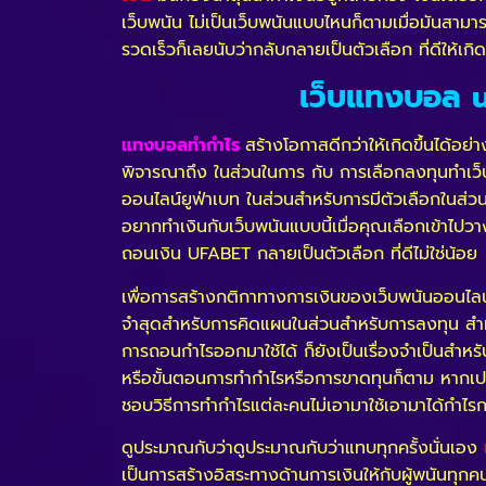
เว็บพนัน ไม่เป็นเว็บพนันแบบไหนก็ตามเมื่อมันสามารถ
รวดเร็วก็เลยนับว่ากลับกลายเป็นตัวเลือก ที่ดีให้เ
เว็บแทงบอล uf
แทงบอลทำกำไร
สร้างโอกาสดีกว่าให้เกิดขึ้นได้อย่า
พิจารณาถึง ในส่วนในการ กับ การเลือกลงทุนทำเว็บพ
ออนไลน์ยูฟ่าเบท ในส่วนสำหรับการมีตัวเลือกในส่วนขอ
อยากทำเงินกับเว็บพนันแบบนี้เมื่อคุณเลือกเข้าไป
ถอนเงิน UFABET กลายเป็นตัวเลือก ที่ดีไม่ใช่น้อย
เพื่อการสร้างกติกาทางการเงินของเว็บพนันออนไลน์ย
จำสุดสำหรับการคิดแผนในส่วนสำหรับการลงทุน สำหร
การถอนกำไรออกมาใช้ได้ ก็ยังเป็นเรื่องจำเป็นสำหรั
หรือขั้นตอนการทำกำไรหรือการขาดทุนก็ตาม หากเปลี่ยน
ชอบวิธีการทำกำไรแต่ละคนไม่เอามาใช้เอามาได้กำไ
ดูประมาณกับว่าดูประมาณกับว่าแทบทุกครั้งนั่นเอง
เป็นการสร้างอิสระทางด้านการเงินให้กับผู้พนันทุกคนส่