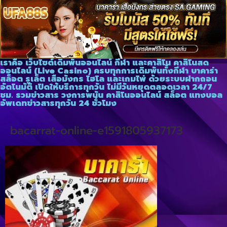
เราคือ เว็บไซต์เดิมพันออนไลน์ กีฬา และคาสิโน คาสิโนสด
ออนไลน์ (Live Casino) ครบทุกการเดิมพันทั้งกีฬา บาคาร่า
สล็อต รูเล็ต เสือมังกร ไฮโล และเกมไพ่ ด้วยระบบฝากถอน
อัตโนมัติ เปิดให้บริการทุกวัน ไม่มีวันหยุดตลอดเวลา 24/7
ชม. รวมข่าวสาร วงการพนัน คาสิโนออนไลน์ สล็อต แทงบอล
อัพเดทข่าวสารทุกวัน 24 ชั่วโมง
bacarrat-online-e1591805937173