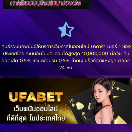
ศูนย์รวมนักพนันผู้ให้บริการเว็บคาสิโนออนไลน์ บาคาร่า เบอร์ 1 ของ
ประเทศไทย ระบบอัตโนมัติ ถอนได้สูงสุด 10,000,000 ต่อวัน คืน
ยอดเสีย 0.5% ชวนเพื่อนรับ 0.5% จ่ายเงินเร็วที่สุดแห่งยุค ตลอด
24 ชม.