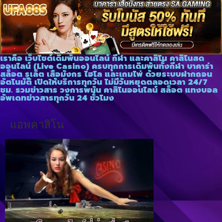
เราคือ เว็บไซต์เดิมพันออนไลน์ กีฬา และคาสิโน คาสิโนสด
ออนไลน์ (Live Casino) ครบทุกการเดิมพันทั้งกีฬา บาคาร่า
สล็อต รูเล็ต เสือมังกร ไฮโล และเกมไพ่ ด้วยระบบฝากถอน
อัตโนมัติ เปิดให้บริการทุกวัน ไม่มีวันหยุดตลอดเวลา 24/7
ชม. รวมข่าวสาร วงการพนัน คาสิโนออนไลน์ สล็อต แทงบอล
อัพเดทข่าวสารทุกวัน 24 ชั่วโมง
แอพคาสิโน