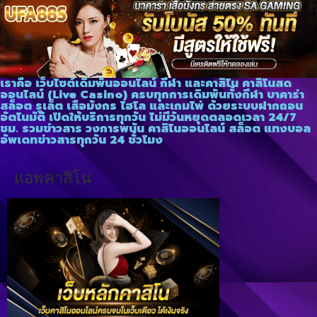
เราคือ เว็บไซต์เดิมพันออนไลน์ กีฬา และคาสิโน คาสิโนสด
ออนไลน์ (Live Casino) ครบทุกการเดิมพันทั้งกีฬา บาคาร่า
สล็อต รูเล็ต เสือมังกร ไฮโล และเกมไพ่ ด้วยระบบฝากถอน
อัตโนมัติ เปิดให้บริการทุกวัน ไม่มีวันหยุดตลอดเวลา 24/7
ชม. รวมข่าวสาร วงการพนัน คาสิโนออนไลน์ สล็อต แทงบอล
อัพเดทข่าวสารทุกวัน 24 ชั่วโมง
แอพคาสิโน