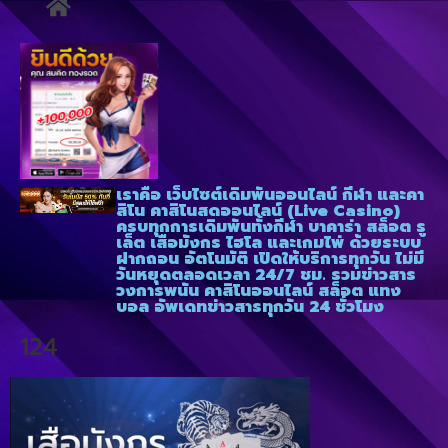
เราคือ เว็บไซต์เดิมพันออนไลน์ กีฬา และคา
สิโน คาสิโนสดออนไลน์ (Live Casino)
ครบทุกการเดิมพันทั้งกีฬา บาคาร่า สล็อต รู
เล็ต เสือมังกร ไฮโล และเกมไพ่ ด้วยระบบ
ฝากถอน อัตโนมัติ เปิดให้บริการทุกวัน ไม่มี
วันหยุดตลอดเวลา 24/7 ชม. รวมข่าวสาร
วงการพนัน คาสิโนออนไลน์ สล็อต แทง
บอล อัพเดทข่าวสารทุกวัน 24 ชั่วโมง
124