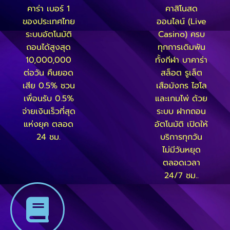
คาร่า เบอร์ 1
คาสิโนสด
ของประเทศไทย
ออนไลน์ (Live
ระบบอัตโนมัติ
Casino) ครบ
ถอนได้สูงสุด
ทุกการเดิมพัน
10,000,000
ทั้งกีฬา บาคาร่า
ต่อวัน คืนยอด
สล็อต รูเล็ต
เสีย 0.5% ชวน
เสือมังกร ไฮโล
เพื่อนรับ 0.5%
และเกมไพ่ ด้วย
จ่ายเงินเร็วที่สุด
ระบบ ฝากถอน
แห่งยุค ตลอด
อัตโนมัติ เปิดให้
24 ชม.
บริการทุกวัน
ไม่มีวันหยุด
ตลอดเวลา
24/7 ชม..