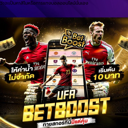
ว่าจะเป็นคาสิโนหรือการแทงบอลออนไลน์นั่นเอง