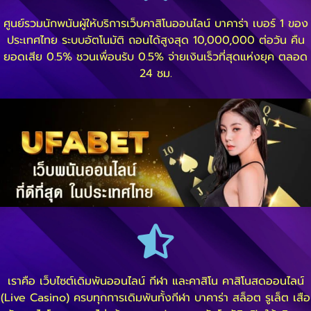
ศูนย์รวมนักพนันผู้ให้บริการเว็บคาสิโนออนไลน์ บาคาร่า เบอร์ 1 ของ
ประเทศไทย ระบบอัตโนมัติ ถอนได้สูงสุด 10,000,000 ต่อวัน คืน
ยอดเสีย 0.5% ชวนเพื่อนรับ 0.5% จ่ายเงินเร็วที่สุดแห่งยุค ตลอด
24 ชม.
เราคือ เว็บไซต์เดิมพันออนไลน์ กีฬา และคาสิโน คาสิโนสดออนไลน์
(Live Casino) ครบทุกการเดิมพันทั้งกีฬา บาคาร่า สล็อต รูเล็ต เสือ