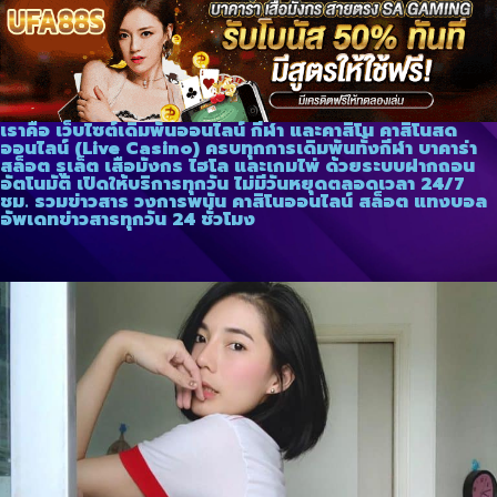
เราคือ เว็บไซต์เดิมพันออนไลน์ กีฬา และคาสิโน คาสิโนสด
ออนไลน์ (Live Casino) ครบทุกการเดิมพันทั้งกีฬา บาคาร่า
สล็อต รูเล็ต เสือมังกร ไฮโล และเกมไพ่ ด้วยระบบฝากถอน
อัตโนมัติ เปิดให้บริการทุกวัน ไม่มีวันหยุดตลอดเวลา 24/7
ชม. รวมข่าวสาร วงการพนัน คาสิโนออนไลน์ สล็อต แทงบอล
อัพเดทข่าวสารทุกวัน 24 ชั่วโมง