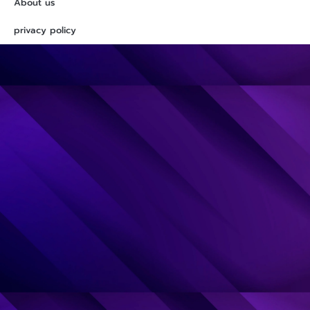
About us
privacy policy