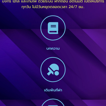
มังกร ไฮโล และเกมไพ่ ด้วยระบบ ฝากถอน อัตโนมัติ เปิดให้บริการ
ทุกวัน ไม่มีวันหยุดตลอดเวลา 24/7 ชม..
บทความ
เดิมพันกีฬา