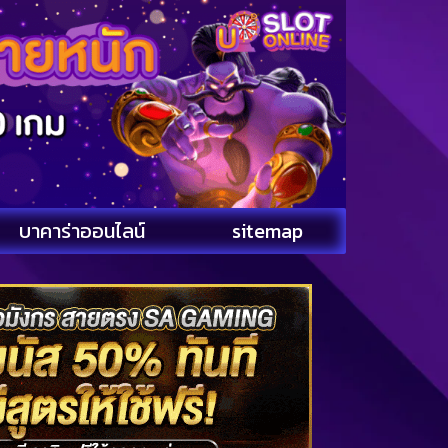
บาคาร่าออนไลน์
sitemap