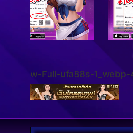
w-Full-ufa88s-1_webp