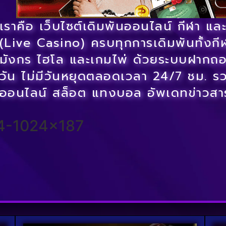
เราคือ เว็บไซต์เดิมพันออนไลน์ กีฬา แ
(Live Casino) ครบทุกการเดิมพันทั้งกีฬ
มังกร ไฮโล และเกมไพ่ ด้วยระบบฝากถอน 
วัน ไม่มีวันหยุดตลอดเวลา 24/7 ชม. ร
ออนไลน์ สล็อต แทงบอล อัพเดทข่าวสาร
-4-1024×187