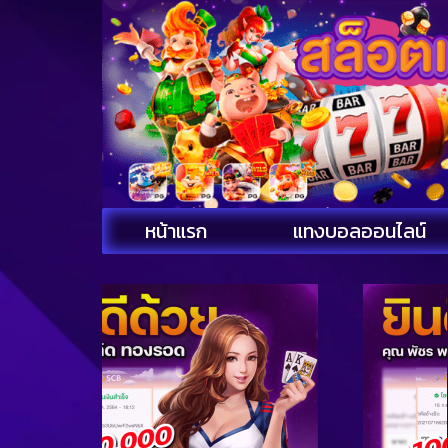
หน้าแรก
แทงบอลออนไลน์