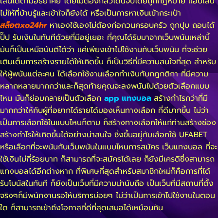
เล่นได้ตามอัธยาศัย โดยไม่ต้องกลัวโดนจับโดยถูกกฎหมาย แอบเล่น
ไม่ให้ที่บ้านรู้และเข้าใจก็ยังได้ หรือเป็นการหาเงินเข้ากระเป๋า
สล็อตxo24hr
หาเองใช้เองไม่ต้องก่อกวนครอบครัว ถูกปุบ ถอนได้
ปั๊ป รับเงินในทันทีด้วยที่มีอยู่เยอะ ที่คุณได้รับมาจากเว็บพนันเหล่านี้
มันก็เป็นเหมือนันตีได้ว่า แค่เพียงเข้าไปใช้งานกับเว็บพนัน ที่จะช่วย
เติมเต็มการสร้างรายได้ให้เกิดขึ้น ก็เป็นวิธีที่มีความสนใจที่สุด สำหรับ
ให้ผู้พนันแต่ละคน ได้เลือกใช้งานเลือกทำเงินกับกฎกติกา ที่มีความ
หลากหลายมากกว่าและก็สุดท้ายคุณจะลงพนันไปด้วยตัวเลือกแบบ
ไหน มันก็ย่อมกลายเป็นตัวเลือก
app แทงบอล
สร้างกำไรกว่าที่มี
มากกว่าให้กับผู้ที่อยากได้รายได้มองเห็นทางเลือก ที่ดีมากขึ้น ไม่ว่า
เป็นการเลือกใช้ในแบบไหนก็ตาม ก็สร้างทางเลือกให้แก่ท่านสร้างช่อง
สร้างกำไรให้เกิดขึ้นได้อย่างน่าสนใจ ซึ่งขึ้นอยุู่กับเลือกใช้ UFABET
หรือเลือกที่จะพนันกับเว็บพนันในแบบไหนการสมัคร เว็บแทงบอล ที่จะ
ใช้เงินไม่กี่ร้อยบาท ก็สามารถที่จะสมัครได้เลย ก็ยังมีเครดิซึ่งสามารถ
แทงบอลได้อีกต่างหาก ที่พิเศษที่สุดสำหรับสมาชิกใหม่ก็คือการที่ได้
รับโบนัสในทันที ก็ยังเป็นเว็บที่มีความน่านับถือ เป็นเว็บที่มีสถานที่ตั้ง
จริงๆก็มีพนักงานรอให้บริการบ่อยๆ ไม่ว่าเป็นการเข้าไปใช้งานในตอน
ใด ก็สามารถเข้าถึงโอกาสที่ดีที่สุดเสมอได้เหมือนกัน