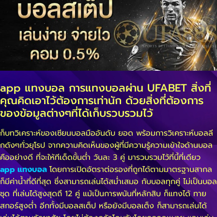
app แทงบอล การแทงบอลผ่าน UFABET สิ่งที่
คุณคิดเอาไว้ต้องการเท่านัก ด้วยสิ่งที่ต้องการ
ของข้อมูลต่างๆที่ได้เก็บรวบรวมไว้
ก็บทวิเคราะห์ของเซียนบอลมืออันดับ ยอด พร้อมการวิเคราะห์บอลลี
กดังๆทั่วยุโรป จากความคิดเห็นของผู้ที่มีความรู้ความเข้าใจด้านบอล
คืออย่างดี ที่จะให้ทีเด็ดขั้นต่ำ วันละ 3 คู่ มารวบรวมไว้ที่นี้ที่เดียว
app แทงบอล
โดยการเปิดอัตราต่อรองที่ถูกได้ตามมาตรฐานสากล
ก็มีค่าน้ำที่ดีที่สุด ซึ่งสามารถเล่นได้สม่ำเสมอ กับบอลทุกคู่ ไม่เป็นบอล
ชุด ที่เล่นได้สูงสุดถึ 12 คู่ แม้เป็นการพนันที่หลักสิบ ก็แทงได้ ทาย
สกอร์สูงต่ำ อีกทั้งมีบอลสเต็ป หรือยังมีบอลเต็ง ก็สามารถเล่นได้