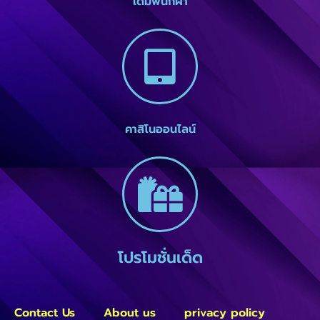
เดิมพันกีฬา
คาสิโนออนไลน์
โปรโมชั่นเด็ด
Contact Us
About us
privacy policy