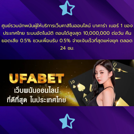
ศูนย์รวมนักพนันผู้ให้บริการเว็บคาสิโนออนไลน์ บาคาร่า เบอร์ 1 ของ
ประเทศไทย ระบบอัตโนมัติ ถอนได้สูงสุด 10,000,000 ต่อวัน คืน
ยอดเสีย 0.5% ชวนเพื่อนรับ 0.5% จ่ายเงินเร็วที่สุดแห่งยุค ตลอด
24 ชม.